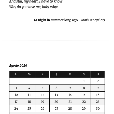
And still, my heart, I have to know
Why do you love me, lady, why?
(A night in summer long ago - Mark Knopfler)
Agosto 2026
L
M
X
J
V
S
D
1
2
3
4
5
6
7
8
9
10
11
12
13
14
15
16
17
18
19
20
21
22
23
24
25
26
27
28
29
30