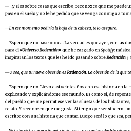
—…y si es sobre cosas que escribo, reconozco que me puede un
pies en el suelo y no le he pedido que se venga conmigo a tom
—En ese momento pediría la baja de tu cabeza, te lo aseguro.
—Espero que no pase nunca. La verdad es que ayer, con las do
para el
«Universo Redención»
que he cargado en
Spotify:
música 
inspiraran los textos que les he ido pasando sobre
Redención
. 
—
O sea, que tu nueva obsesión es
Redención
. La obsesión de la que t
—Espero que no. Llevo casi veinte años con esa historia en l
explicando y explicándome ese mundo. Es como si, de repente
del pueblo que me permitiese ver las siluetas de los habitantes,
relato. Y reconozco que me gusta. Si tengo que ser sincero,
escritor con una historia que contar. Luego será lo que sea, p
—Ya te he visto con ese ímpetu más veces, y no quiero decirte cómo a