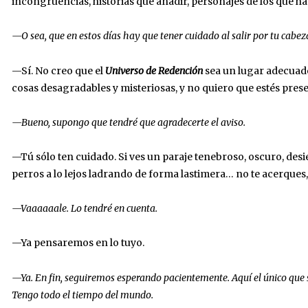
incongruencias, historias que añadir, personajes de los que hab
—O sea, que en estos días hay que tener cuidado al salir por tu cabez
—Sí. No creo que el
Universo de Redención
sea un lugar adecuado
cosas desagradables y misteriosas, y no quiero que estés pre
—Bueno, supongo que tendré que agradecerte el aviso.
—Tú sólo ten cuidado. Si ves un paraje tenebroso, oscuro, desi
perros a lo lejos ladrando de forma lastimera… no te acerques,
—Vaaaaaale. Lo tendré en cuenta.
—Ya pensaremos en lo tuyo.
—Ya. En fin, seguiremos esperando pacientemente. Aquí el único que se
Tengo todo el tiempo del mundo.