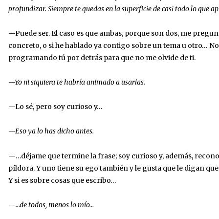
profundizar. Siempre te quedas en la superficie de casi todo lo que a
—Puede ser. El caso es que ambas, porque son dos, me pregunta
concreto, o si he hablado ya contigo sobre un tema u otro… No 
programando tú por detrás para que no me olvide de ti.
—Yo ni siquiera te habría animado a usarlas.
—Lo sé, pero soy curioso y…
—Eso ya lo has dicho antes.
—…déjame que termine la frase; soy curioso y, además, recon
píldora. Y uno tiene su ego también y le gusta que le digan q
Y si es sobre cosas que escribo…
—…de todos, menos lo mío…