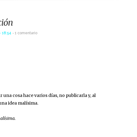
ción
- 18:54
1 comentario
una cosa hace varios días, no publicarla y, al
 una idea malísima.
malísima.