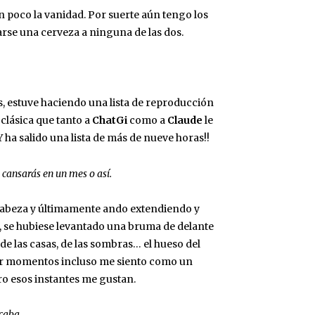
 poco la vanidad. Por suerte aún tengo los
arse una cerveza a ninguna de las dos.
s, estuve haciendo una lista de reproducción
clásica que tanto a
ChatGi
como a
Claude
le
¡¡Y ha salido una lista de más de nueve horas!!
e cansarás en un mes o así.
a cabeza y últimamente ando extendiendo y
, se hubiese levantado una bruma de delante
 de las casas, de las sombras… el hueso del
 por momentos incluso me siento como un
ero esos instantes me gustan.
caba.