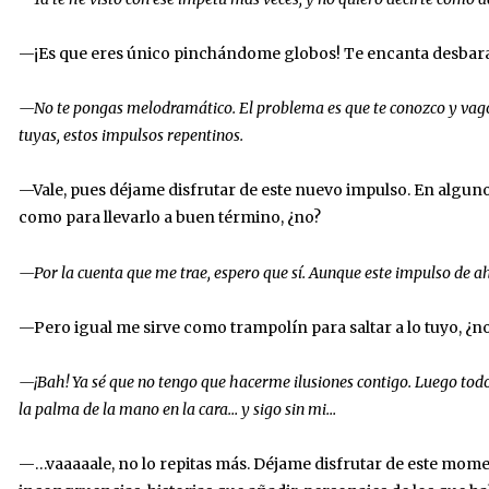
—¡Es que eres único pinchándome globos! Te encanta desbaratar
—No te pongas melodramático. El problema es que te conozco y vago 
tuyas, estos impulsos repentinos.
—Vale, pues déjame disfrutar de este nuevo impulso. En alguno
como para llevarlo a buen término, ¿no?
—Por la cuenta que me trae, espero que sí. Aunque este impulso de 
—Pero igual me sirve como trampolín para saltar a lo tuyo, ¿n
—¡Bah! Ya sé que no tengo que hacerme ilusiones contigo. Luego todo 
la palma de la mano en la cara… y sigo sin mi…
—…vaaaaale, no lo repitas más. Déjame disfrutar de este mome