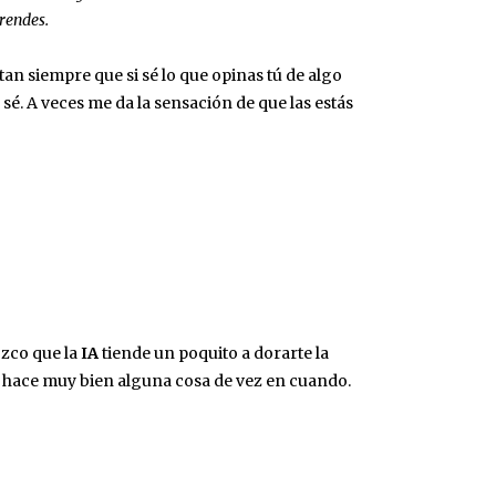
prendes.
n siempre que si sé lo que opinas tú de algo
sé. A veces me da la sensación de que las estás
ozco que la
IA
tiende un poquito a dorarte la
ue hace muy bien alguna cosa de vez en cuando.