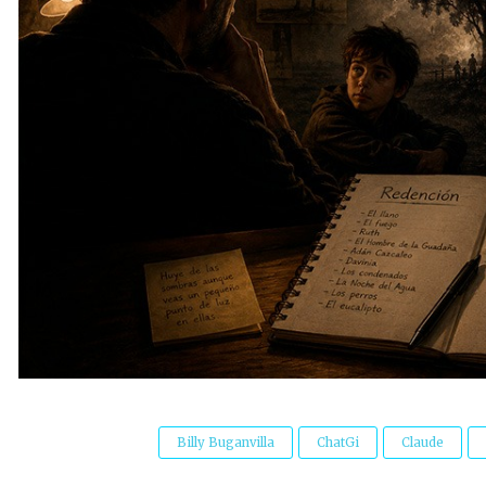
Billy Buganvilla
ChatGi
Claude