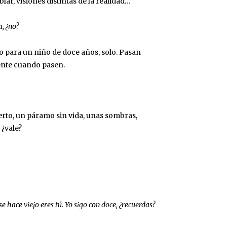
lar, visiones distintas de la realidad…
a, ¿no?
 para un niño de doce años, solo. Pasan
sente cuando pasen.
erto, un páramo sin vida, unas sombras,
 ¿vale?
 hace viejo eres tú. Yo sigo con doce, ¿recuerdas?