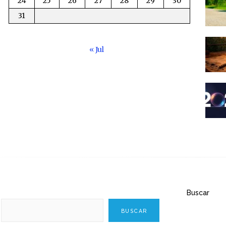
24
25
26
27
28
29
30
31
« Jul
Buscar
BUSCAR