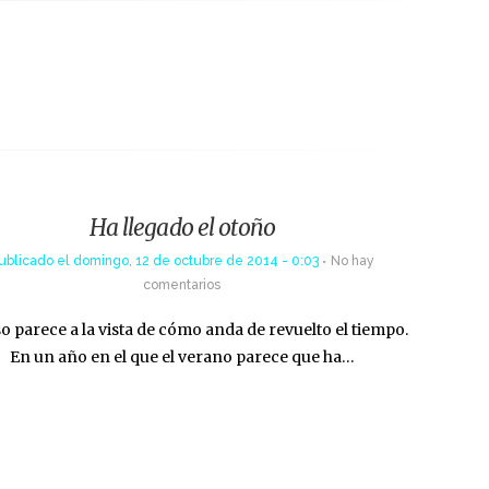
Ha llegado el otoño
ublicado el
domingo, 12 de octubre de 2014 - 0:03
No hay
comentarios
so parece a la vista de cómo anda de revuelto el tiempo.
En un año en el que el verano parece que ha…