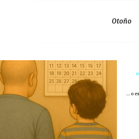
Otoño
P
… o e