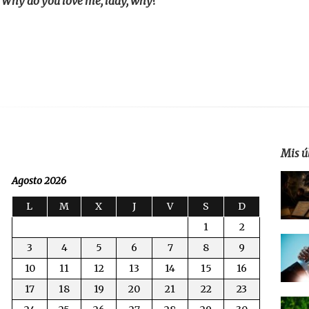
Why do you love me, lady, why?
Mis ú
Agosto 2026
L
M
X
J
V
S
D
1
2
3
4
5
6
7
8
9
10
11
12
13
14
15
16
17
18
19
20
21
22
23