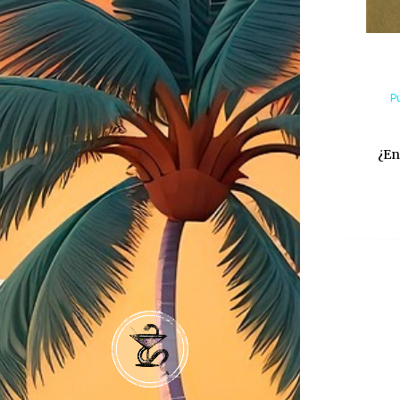
P
¿En