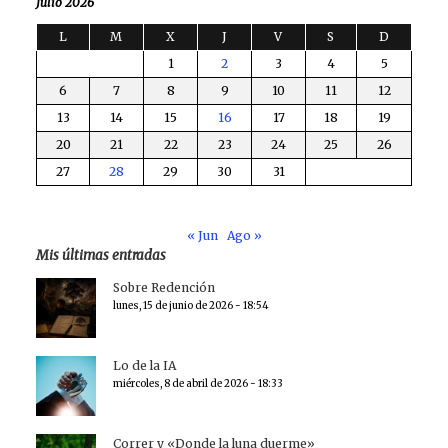
Julio 2026
L
M
X
J
V
S
D
1
2
3
4
5
6
7
8
9
10
11
12
13
14
15
16
17
18
19
20
21
22
23
24
25
26
27
28
29
30
31
« Jun
Ago »
Mis últimas entradas
Sobre Redención
lunes, 15 de junio de 2026 - 18:54
Lo de la IA
miércoles, 8 de abril de 2026 - 18:33
Correr y «Donde la luna duerme»