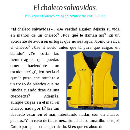
El chaleco salvavidas.
Publicado el
miércoles, 19 de octubre de 2011 - 20:00
«El chaleco salvavidas»… ¿De verdad alguien dejaría su vida
en manos de un chaleco? ¿Por qué le llaman así? En un
accidente de avión en un lugar que no sea agua, ¿cómo te salva
el chaleco? ¿Cae al suelo antes que tú
para que caigas en
blando? ¿Te corta las
hemorragias que puedas
tener haciéndote un
torniquete? ¿Quién sería el
que le puso ese nombre a
un trozo de plástico que se
hincha cuando tiras de una
cuerdecita? Además,
aunque caigas en el mar, ¿el
chaleco nada por ti? ¡Es tan
absurdo estar en el mar, intentando nadar, con un chaleco
puesto..! Y en caso de tiburones… ¡¡un chaleco amarillo… o rojo!!
Como para pasar desapercibido. Si es que es absurdo.