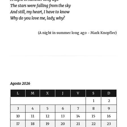
The stars were falling from the sky
And still, my heart, I have to know
Why do you love me, lady, why?
(A night in summer long ago - Mark Knopfler)
Agosto 2026
L
M
X
J
V
S
D
1
2
3
4
5
6
7
8
9
10
11
12
13
14
15
16
17
18
19
20
21
22
23