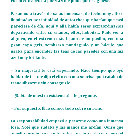
cio un elfo abrió la puerta y me pidió que le siguiese.
Pasamos a través de salas inmensas, de techo muy alto e
iluminadas por infinidad de antorchas que hacían que casi
pareciese de día. Aquí y allá había seres extraordinarios
departiendo entre sí: enanos, elfos, hobbits… Pude ver a
alguien, en el extremo más lejano de un pasillo, con una
gran capa gris, sombrero puntiagudo y un báculo que
usaba para encender las teas de las paredes con una luz
azul muy brillante.
– Su majestad te está esperando. Hace tiempo que oyó
hablar de ti – me dijo el elfo con una sonrisa que trataba de
tranquilizarme sin conseguirlo.
– ¿Sabía de nuestra existencia? – le pregunté.
– Por supuesto. Él lo conoce todo sobre su reino.
La responsabilidad empezó a pesarme como una inmensa
losa. Noté que sudaba y las manos me ardían. Quise que
aquello terminase cuanto antes, acelerar el paso, pero el