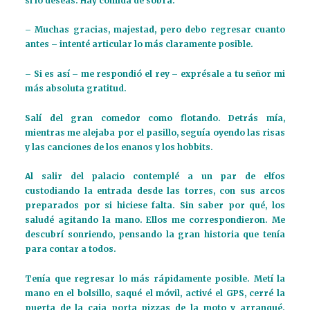
si lo deseas. Hay comida de sobra.
– Muchas gracias, majestad, pero debo regresar cuanto
antes – intenté articular lo más claramente posible.
– Si es así – me respondió el rey – exprésale a tu señor mi
más absoluta gratitud.
Salí del gran comedor como flotando. Detrás mía,
mientras me alejaba por el pasillo, seguía oyendo las risas
y las canciones de los enanos y los hobbits.
Al salir del palacio contemplé a un par de elfos
custodiando la entrada desde las torres, con sus arcos
preparados por si hiciese falta. Sin saber por qué, los
saludé agitando la mano. Ellos me correspondieron. Me
descubrí sonriendo, pensando la gran historia que tenía
para contar a todos.
Tenía que regresar lo más rápidamente posible. Metí la
mano en el bolsillo, saqué el móvil, activé el GPS, cerré la
puerta de la caja porta pizzas de la moto y arranqué.