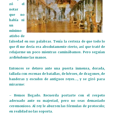
zó el
notar
que no
había ni
un
mínimo
atisbo de
falsedad en sus palabras. Tenía la certeza de que todo lo
que él me decía era absolutamente cierto, así que traté de
relajarme un poco mientras caminábamos. Pero seguían
ardiéndome las manos.
Entonces se detuvo ante una puerta inmensa, dorada,
tallada con escenas de batallas, de héroes, de dragones, de
banderas y escudos de antiguos reyes…, y se giró para
mirarme:
– Hemos llegado. Recuerda portarte con el respeto
adecuado ante su majestad, pero no seas demasiado
ceremonioso. Al rey le aburren las fórmulas de protocolo;
en realidad no las soporta.