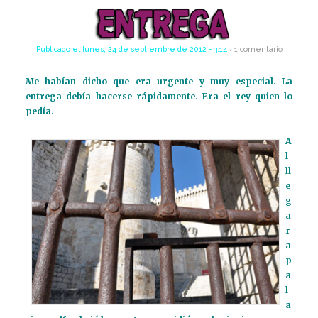
Publicado el
lunes, 24 de septiembre de 2012 - 3:14
1 comentario
Me habían dicho que era urgente y muy especial. La
entrega debía hacerse rápidamente. Era el rey quien lo
pedía.
A
l
ll
e
g
a
r
a
p
a
l
a