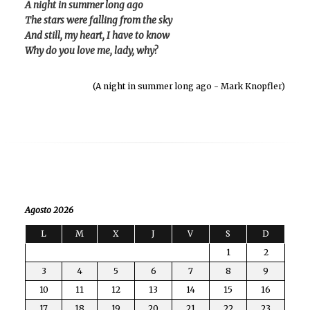
A night in summer long ago
The stars were falling from the sky
And still, my heart, I have to know
Why do you love me, lady, why?
(A night in summer long ago - Mark Knopfler)
Agosto 2026
L
M
X
J
V
S
D
1
2
3
4
5
6
7
8
9
10
11
12
13
14
15
16
17
18
19
20
21
22
23