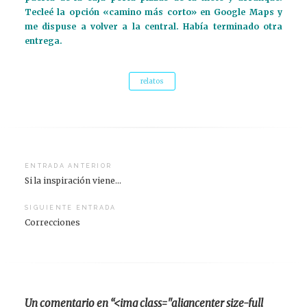
Tecleé la opción «camino más corto» en Google Maps y
me dispuse a volver a la central. Había terminado otra
entrega.
relatos
Navegación
ENTRADA ANTERIOR
Si la inspiración viene…
de
entradas
SIGUIENTE ENTRADA
Correcciones
Un comentario en “<img class="aligncenter size-full