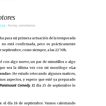
tores
1:54
No hay comentarios
cha para mi primera actuación de la temporada
n no está confirmada, pero es prácticamente
de septiembre, como siempre, a las 22’30h.
con algo nuevo, un par de minutillos o algo
e que sea la última vez con mi monólogo
«La
honda»
. He estado retocando algunos matices,
nos aspectos, y espero que esté ya preparado
Paramount Comedy.
El día 25 de septiembre lo
: el día 18 de septiembre. Vamos calentando