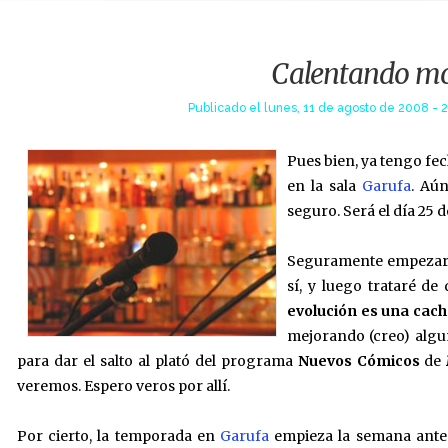
Calentando mo
Publicado el
lunes, 11 de agosto de 2008 - 2
Pues bien, ya tengo fe
en la sala
Garufa
. Aú
seguro. Será el día 25 
Seguramente empezaré 
sí, y luego trataré d
evolución es una cac
mejorando (creo) algu
para dar el salto al plató del programa
Nuevos Cómicos
de
veremos. Espero veros por allí.
Por cierto, la temporada en
Garufa
empieza la semana antes