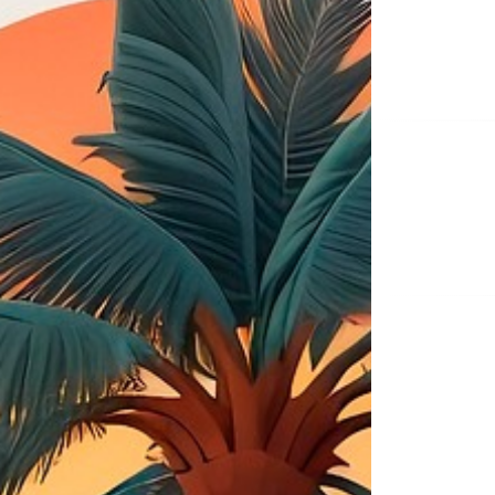
Na
de
ent