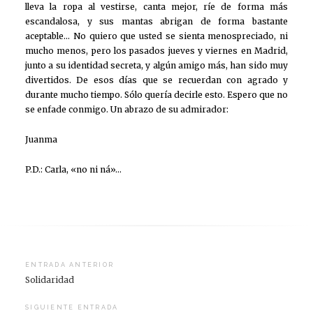
lleva la ropa al vestirse, canta mejor, ríe de forma más
escandalosa, y sus mantas abrigan de forma bastante
aceptable… No quiero que usted se sienta menospreciado, ni
mucho menos, pero los pasados jueves y viernes en Madrid,
junto a su identidad secreta, y algún amigo más, han sido muy
divertidos. De esos días que se recuerdan con agrado y
durante mucho tiempo. Sólo quería decirle esto. Espero que no
se enfade conmigo. Un abrazo de su admirador:
Juanma
P.D.: Carla, «no ni ná»…
Navegación
ENTRADA ANTERIOR
Solidaridad
de
entradas
SIGUIENTE ENTRADA