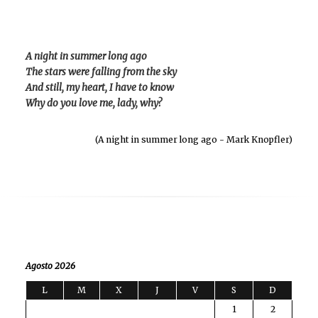
A night in summer long ago
The stars were falling from the sky
And still, my heart, I have to know
Why do you love me, lady, why?
(A night in summer long ago - Mark Knopfler)
Agosto 2026
L
M
X
J
V
S
D
1
2