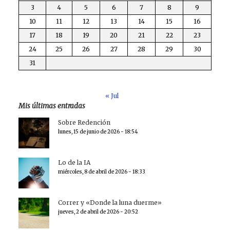
3
4
5
6
7
8
9
10
11
12
13
14
15
16
17
18
19
20
21
22
23
24
25
26
27
28
29
30
31
« Jul
Mis últimas entradas
Sobre Redención
lunes, 15 de junio de 2026 - 18:54
Lo de la IA
miércoles, 8 de abril de 2026 - 18:33
Correr y «Donde la luna duerme»
jueves, 2 de abril de 2026 - 20:52