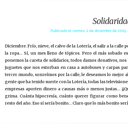
Solidarida
Publicado el
viernes, 2 de diciembre de 2005 -
Diciembre. Frío, nieve, el calvo de la Lotería, el salir a la cal
la ropa… Sí, un mes lleno de tópicos. Pero el más sobado es
ponemos la careta de solidarios, todos damos donativos, no
juguetes que nos estorban en casa a autobuses y carpas para
tercer mundo, sonreímos por la calle, le deseamos lo mejor a
gente que ha tenido suerte con la Lotería, todas las televisio
empresas aporten dinero a causas más o menos justas… ¡¡Qu
grima. Cuánta hipocresía, cuánto querer figurar como bene
resto del año. Eso sí sería bonito… Claro que lo más bonito serí