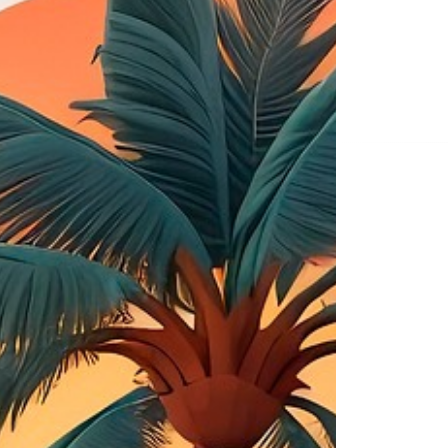
Na
de
ent