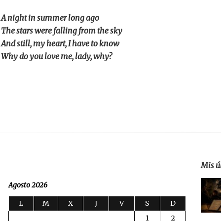
A night in summer long ago
The stars were falling from the sky
And still, my heart, I have to know
Why do you love me, lady, why?
Mis ú
Agosto 2026
L
M
X
J
V
S
D
1
2