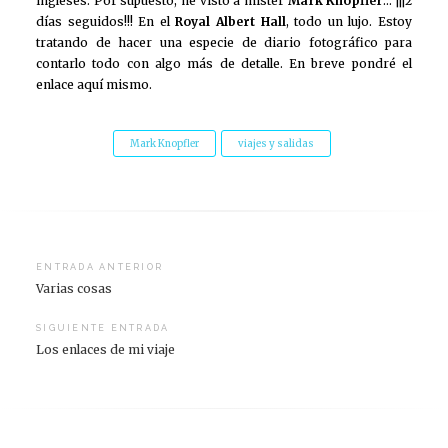
ingleses. Por supuesto, he visto a míster
Mark Knopfler
… ¡¡¡2
días seguidos!!! En el
Royal Albert Hall
, todo un lujo. Estoy
tratando de hacer una especie de diario fotográfico para
contarlo todo con algo más de detalle. En breve pondré el
enlace aquí mismo.
Mark Knopfler
viajes y salidas
Navegación
ENTRADA ANTERIOR
Varias cosas
de
entradas
SIGUIENTE ENTRADA
Los enlaces de mi viaje