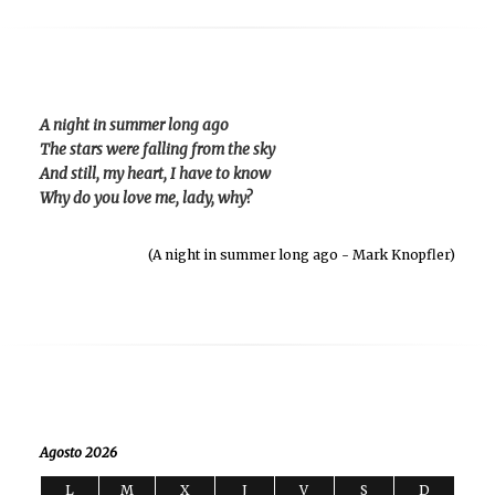
A night in summer long ago
The stars were falling from the sky
And still, my heart, I have to know
Why do you love me, lady, why?
(A night in summer long ago - Mark Knopfler)
Agosto 2026
L
M
X
J
V
S
D