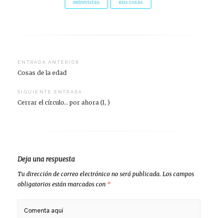
entrevistas
mis cosas
Navegación
ENTRADA ANTERIOR
Cosas de la edad
de
entradas
SIGUIENTE ENTRADA
Cerrar el círculo… por ahora (I, )
Deja una respuesta
Tu dirección de correo electrónico no será publicada.
Los campos
obligatorios están marcados con
*