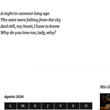
A night in summer long ago
The stars were falling from the sky
And still, my heart, I have to know
Why do you love me, lady, why?
Mis ú
Agosto 2026
L
M
X
J
V
S
D