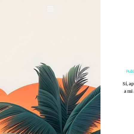
Publ
Sí, a
a mi