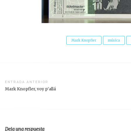
Mark Knopfler
música
vegación
ENTRADA ANTERIOR
Mark Knopfler, voy p’allá
radas
Deja una respuesta