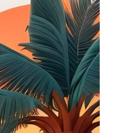
Na
de
ent