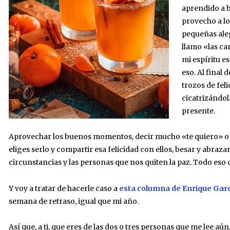
aprendido a b
provecho a lo
pequeñas aleg
llamo «las ca
mi espíritu e
eso. Al final 
trozos de fel
cicatrizándol
presente.
Aprovechar los buenos momentos, decir mucho «te quiero» o de
eliges serlo y compartir esa felicidad con ellos, besar y abrazar
circunstancias y las personas que nos quiten la paz. Todo eso 
Y voy a tratar de hacerle caso a
esta columna de Enrique Gar
semana de retraso, igual que mi año.
Así que, a ti, que eres de las dos o tres personas que me lee aún,