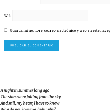
Web
Guarda mi nombre, correo electrónico y web en este nave
A night in summer long ago
The stars were falling from the sky
And still, my heart, I have to know
Why do you love me, lady, why?