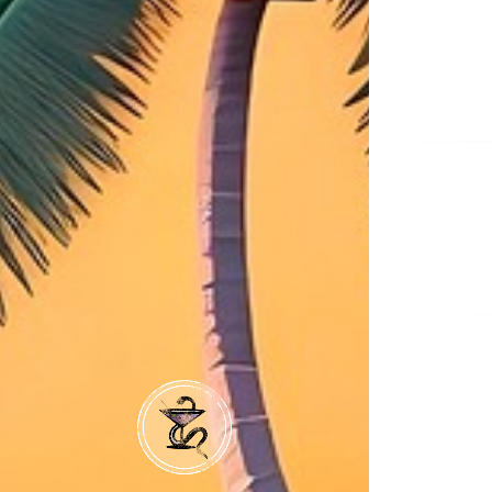
Na
de
ent