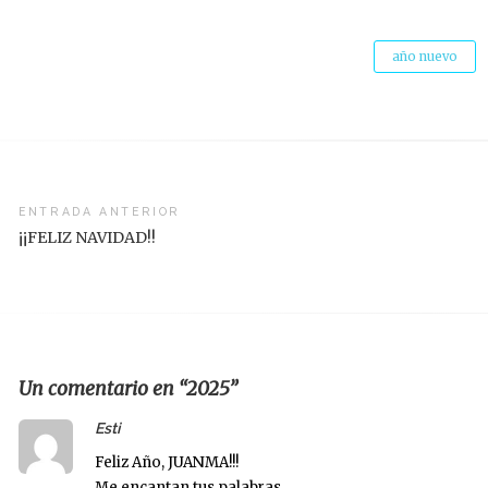
año nuevo
vegación
ENTRADA ANTERIOR
¡¡FELIZ NAVIDAD!!
radas
Un comentario en “2025”
says:
Esti
Feliz Año, JUANMA!!!
Me encantan tus palabras.