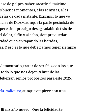
ase de golpes: saber sacarle el máximo
s buenos momentos, a las sonrisas, a las
rías de cada instante. Exprimir lo que yo
ricias de Dios», aunque la parte pesimista de
spere siempre algo desagradable detrás de
del dolor, al fin y al cabo, siempre quedan
icidad que van tapando las heridas,
as. Y eso es lo que deberíamos tener siempre
mostrarlo, tratar de ser feliz con los que
 todo lo que nos dejen, y huir de las
deberían ser los propósitos para este 2025.
cía-Máiquez
,
aunque empiece con una
 ¡¡feliz año nuevo!! Que la felicidad te