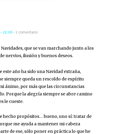
- 22:06
1 comentario
 Navidades, que se van marchando junto a los
de nervios, ilusión y buenos deseos.
e este año ha sido una Navidad extraña,
e siempre queda un rescoldo de espíritu
i ánimo, por más que las circunstancias
lo. Porque la alegría siempre se abre camino
s le cueste.
e hecho propósitos… bueno, uno sí: tratar de
porque me ayuda a mantener mi cabeza
arte de ese, sólo poner en práctica lo que he