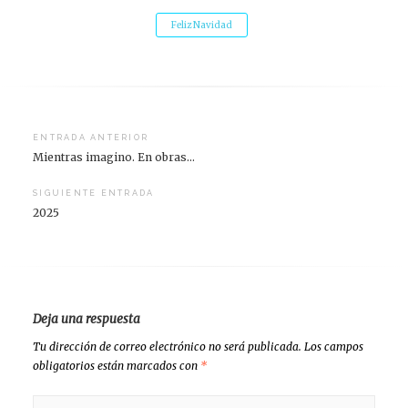
Feliz Navidad
Navegación
ENTRADA ANTERIOR
Mientras imagino. En obras…
de
entradas
SIGUIENTE ENTRADA
2025
Deja una respuesta
Tu dirección de correo electrónico no será publicada.
Los campos
obligatorios están marcados con
*