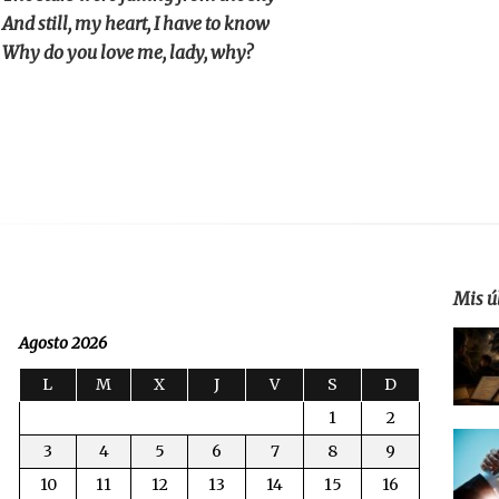
And still, my heart, I have to know
Why do you love me, lady, why?
Mis ú
Agosto 2026
L
M
X
J
V
S
D
1
2
3
4
5
6
7
8
9
10
11
12
13
14
15
16