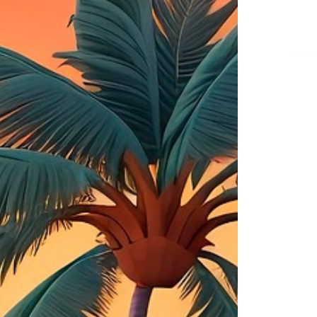
de
ent