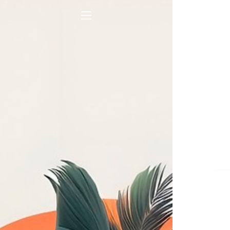
Na
de