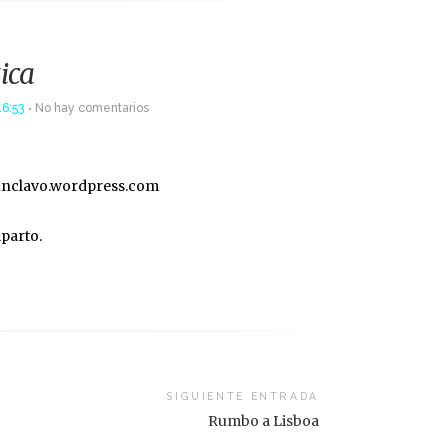
tica
16:53
No hay comentarios
oaunclavo.wordpress.com
mparto.
SIGUIENTE ENTRADA
Rumbo a Lisboa