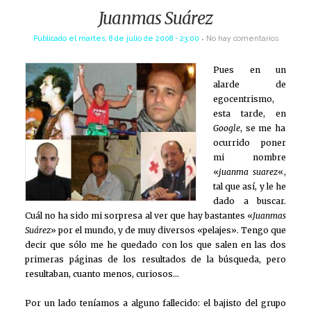
Juanmas Suárez
Publicado el
martes, 8 de julio de 2008 - 23:00
No hay comentarios
Pues en un
alarde de
egocentrismo,
esta tarde, en
Google
, se me ha
ocurrido poner
mi nombre
«
juanma suarez
«,
tal que así, y le he
dado a buscar.
Cuál no ha sido mi sorpresa al ver que hay bastantes «
Juanmas
Suárez
» por el mundo, y de muy diversos «pelajes». Tengo que
decir que sólo me he quedado con los que salen en las dos
primeras páginas de los resultados de la búsqueda, pero
resultaban, cuanto menos, curiosos…
Por un lado teníamos a alguno fallecido: el bajisto del grupo