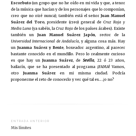
Escorbuto
(un grupo que no he oído en mi vida y que, a tenor
de la música que hacían y de los personajes que lo componían,
creo que no oiré nunca); también está el señor
Juan Manuel
Suárez del Toro
, presidente (creo) general de
Cruz Roja y
Media Luna
(ya sabéis, la
Cruz Roja
de los países árabes). Existe
también un
Juan Manuel Suárez Japón
, rector de la
Universidad Internacional de Andalucía
, y alguna cosa más. Hay
un
Juanma Suárez y Bente
, boxeador argentino, al parecer
bastante conocido en el mundillo. Pero lo realmente curioso
es que hay un
Juanma Suárez
, de
Sevilla
, 22 ó 23 años,
bailarín, que se ha presentado al programa ¡FAMA! Vamos,
otro
Juanma Suárez
en mi misma ciudad. Podría
proponerme el reto de conocerlo y ver qué tal es… ¿o no?
Navegación
ENTRADA ANTERIOR
Mis límites
de