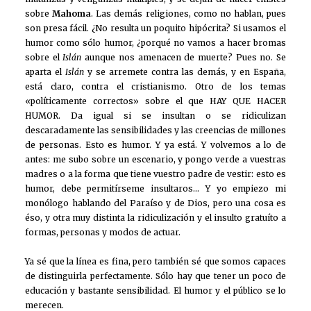
sobre
Mahoma
. Las demás religiones, como no hablan, pues
son presa fácil. ¿No resulta un poquito hipócrita? Si usamos el
humor como sólo humor, ¿porqué no vamos a hacer bromas
sobre el
Islán
aunque nos amenacen de muerte? Pues no. Se
aparta el
Islán
y se arremete contra las demás, y en España,
está claro, contra el cristianismo. Otro de los temas
«políticamente correctos» sobre el que HAY QUE HACER
HUMOR. Da igual si se insultan o se ridiculizan
descaradamente las sensibilidades y las creencias de millones
de personas. Esto es humor. Y ya está. Y volvemos a lo de
antes: me subo sobre un escenario, y pongo verde a vuestras
madres o a la forma que tiene vuestro padre de vestir: esto es
humor, debe permitírseme insultaros… Y yo empiezo mi
monólogo hablando del Paraíso y de Dios, pero una cosa es
éso, y otra muy distinta la ridiculización y el insulto gratuíto a
formas, personas y modos de actuar.
Ya sé que la línea es fina, pero también sé que somos capaces
de distinguirla perfectamente. Sólo hay que tener un poco de
educación y bastante sensibilidad. El humor y el público se lo
merecen.