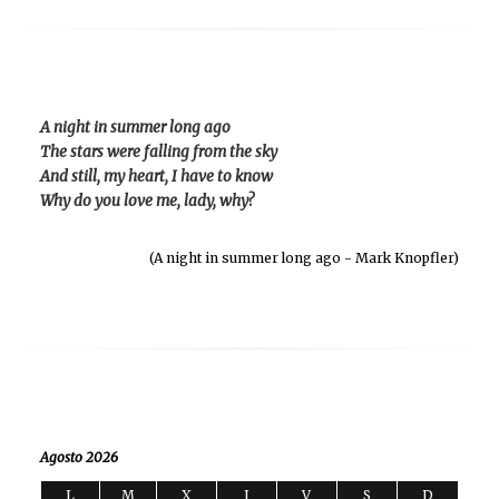
A night in summer long ago
The stars were falling from the sky
And still, my heart, I have to know
Why do you love me, lady, why?
(A night in summer long ago - Mark Knopfler)
Agosto 2026
L
M
X
J
V
S
D