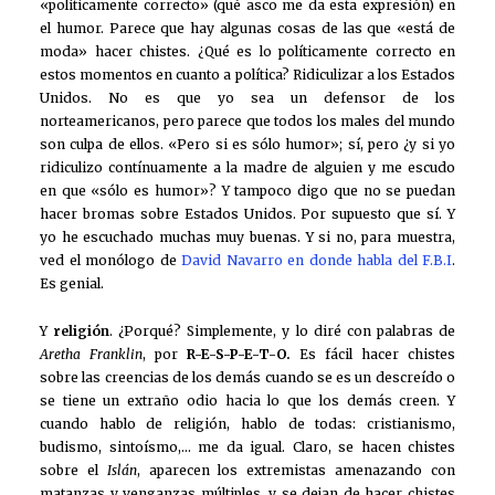
«políticamente correcto» (qué asco me da esta expresión) en
el humor. Parece que hay algunas cosas de las que «está de
moda» hacer chistes. ¿Qué es lo políticamente correcto en
estos momentos en cuanto a política? Ridiculizar a los Estados
Unidos. No es que yo sea un defensor de los
norteamericanos, pero parece que todos los males del mundo
son culpa de ellos. «Pero si es sólo humor»; sí, pero ¿y si yo
ridiculizo contínuamente a la madre de alguien y me escudo
en que «sólo es humor»? Y tampoco digo que no se puedan
hacer bromas sobre Estados Unidos. Por supuesto que sí. Y
yo he escuchado muchas muy buenas. Y si no, para muestra,
ved el monólogo de
David Navarro en donde habla del F.B.I
.
Es genial.
Y
religión
. ¿Porqué? Simplemente, y lo diré con palabras de
Aretha Franklin
, por
R-E-S-P-E-T-O.
Es fácil hacer chistes
sobre las creencias de los demás cuando se es un descreído o
se tiene un extraño odio hacia lo que los demás creen. Y
cuando hablo de religión, hablo de todas: cristianismo,
budismo, sintoísmo,… me da igual. Claro, se hacen chistes
sobre el
Islán
, aparecen los extremistas amenazando con
matanzas y venganzas múltiples, y se dejan de hacer chistes