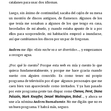
catalanes para usar dos idiomas.
Luego, sin ánimo de continuidad, sacaba del cajón de su mesa
un montón de discos antiguos, de flamenco. Algunos de los
que tenía me sonaban a algunos de los que tengo en casa,
heredados de mi abuelo, y cuando estaba apunto de ir a por
ellos para sorprenderle, mi habitación empezó a inundarse,
así que cambiamos los discos por un par de fregonas.
Andreu
me dijo:
«Esta noche va a ser divertida».
.., y empezamos
a recoger agua.
¿Por qué lo cuento? Porque esta web es mía y cuento lo que
quiera fundamentalmente, y porque me hace gracia cuando
sueño con alguien conocido. Es como tener mi propio
programa de televisión por el que algunos personajes que me
caen bien van apareciendo como invitados. Y ya han pasado
por este programa gente tan dispar como
Chenoa, Peret, Diana
Palazón, Mark Knopfler, Denzel Washington, Bisbal
…, y ahora se
une a la nómina
Andreu Buenafuente
. No me digáis que no es
un buen programa. Y habrá más, seguro.