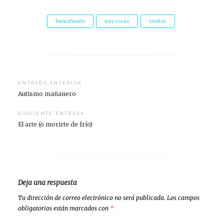
buenafuente
mis cosas
sueños
Navegación
ENTRADA ANTERIOR
Autismo mañanero
de
entradas
SIGUIENTE ENTRADA
El arte (o morirte de frío)
Deja una respuesta
Tu dirección de correo electrónico no será publicada.
Los campos
obligatorios están marcados con
*