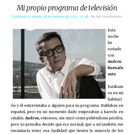
Mi propio programa de televisión
Publicado el
sábado, 16 de febrero de 2013 - 10:38
No hay comentarios
Esta
noche
he
soñado
con
Andreu
Buenafu
ente
.
Estábam
os en mi
habitaci
ón y él entrevistaba a alguien para su programa. Hablaban en
español, pero en un momento dado empezaban a hacerlo en
catalán.
Andreu,
entonces, me miró como pidiéndome perdón,
pero yo pensaba decirle que era normal; que a mí también me
encantaría tener esa facilidad que tienen la mayoría de los