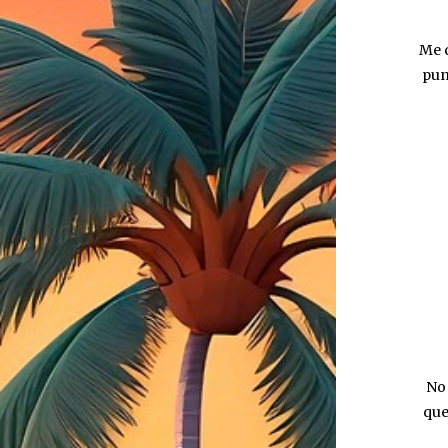
Me d
pun
No 
que