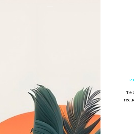
Pu
Te 
recu