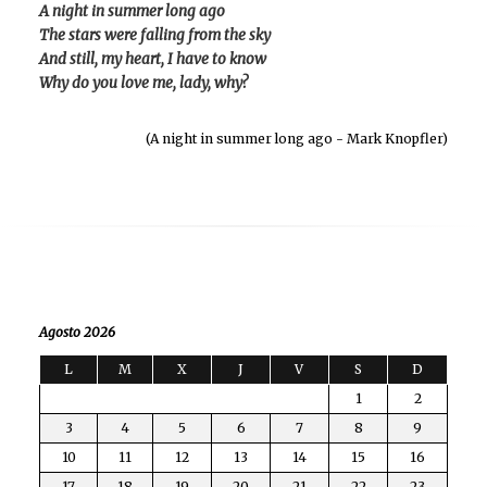
A night in summer long ago
The stars were falling from the sky
And still, my heart, I have to know
Why do you love me, lady, why?
(A night in summer long ago - Mark Knopfler)
Agosto 2026
L
M
X
J
V
S
D
1
2
3
4
5
6
7
8
9
10
11
12
13
14
15
16
17
18
19
20
21
22
23