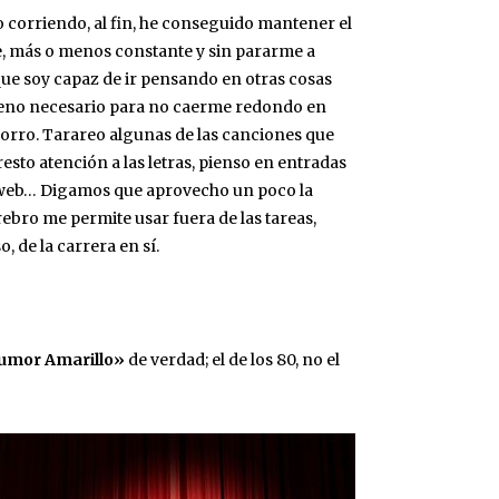
 corriendo, al fin, he conseguido mantener el
e, más o menos constante y sin pararme a
que soy capaz de ir pensando en otras cosas
geno necesario para no caerme redondo en
orro. Tarareo algunas de las canciones que
esto atención a las letras, pienso en entradas
a web… Digamos que aprovecho un poco la
ebro me permite usar fuera de las tareas,
o, de la carrera en sí.
umor Amarillo»
de verdad; el de los 80, no el