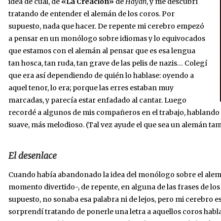
idea de cuál, de
«La Creación»
de
Haydn
, y me descubrí
tratando de entender el alemán de los coros. Por
supuesto, nada que hacer. De repente mi cerebro empezó
a pensar en un monólogo sobre idiomas y lo equivocados
que estamos con el alemán al pensar que es esa lengua
tan hosca, tan ruda, tan grave de las pelis de nazis… Colegí
que era así dependiendo de quién lo hablase: oyendo a
aquel tenor, lo era; porque las erres estaban muy
marcadas, y parecía estar enfadado al cantar. Luego
recordé a algunos de mis compañeros en el trabajo, hablando
suave, más melodioso. (Tal vez ayude el que sea un alemán tami
El desenlace
Cuando había abandonado la idea del monólogo sobre el alem
momento divertido-, de repente, en alguna de las frases de los 
supuesto, no sonaba esa palabra ni de lejos, pero mi cerebro 
sorprendí tratando de ponerle una letra a aquellos coros habl