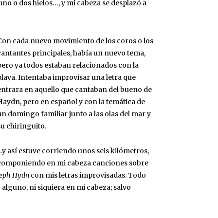
uno o dos hielos…, y mi cabeza se desplazó a
Con cada nuevo movimiento de los coros o los
cantantes principales, había un nuevo tema,
pero ya todos estaban relacionados con la
playa. Intentaba improvisar una letra que
entrara en aquello que cantaban del bueno de
Haydn, pero en español y con la temática de
un domingo familiar junto a las olas del mar y
su chiringuito.
…y así estuve corriendo unos seis kilómetros,
componiendo en mi cabeza canciones sobre
seph Hydn
con mis letras improvisadas. Todo
alguno, ni siquiera en mi cabeza; salvo