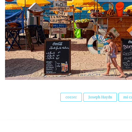
correr
Joseph Haydn
mi c