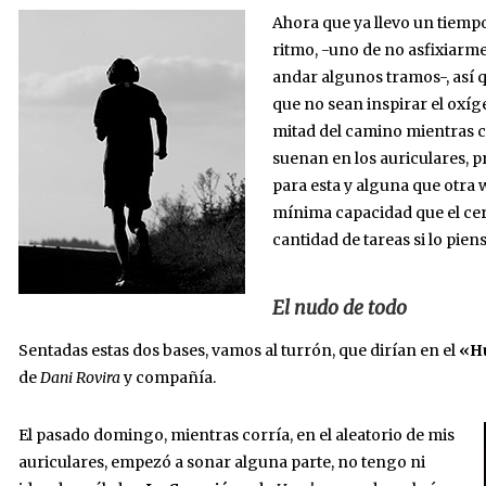
Ahora que ya llevo un tiempo
ritmo, -uno de no asfixiarm
andar algunos tramos-, así 
que no sean inspirar el oxí
mitad del camino mientras c
suenan en los auriculares, pr
para esta y alguna que otr
mínima capacidad que el cer
cantidad de tareas si lo piens
El nudo de todo
Sentadas estas dos bases, vamos al turrón, que dirían en el
«H
de
Dani Rovira
y compañía.
El pasado domingo, mientras corría, en el aleatorio de mis
auriculares, empezó a sonar alguna parte, no tengo ni