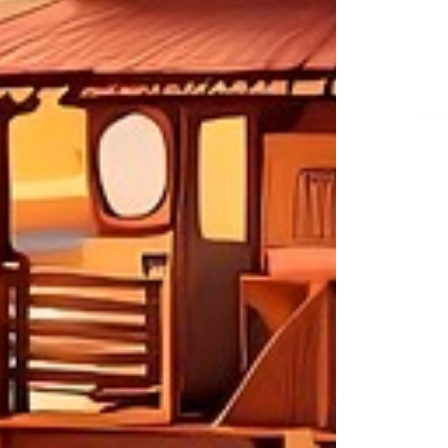
Na
de
ent