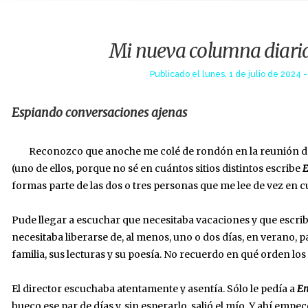
Mi nueva columna diaria
Publicado el
lunes, 1 de julio de 2024 -
Espiando conversaciones ajenas
Reconozco que anoche me colé de rondón en la reunión 
(uno de ellos, porque no sé en cuántos sitios distintos escribe
E
formas parte de las dos o tres personas que me lee de vez en cu
Pude llegar a escuchar que necesitaba vacaciones y que escrib
necesitaba liberarse de, al menos, uno o dos días, en verano, p
familia, sus lecturas y su poesía. No recuerdo en qué orden lo
El director escuchaba atentamente y asentía. Sólo le pedía a
En
hueco ese par de días y, sin esperarlo, salió el mío. Y ahí em