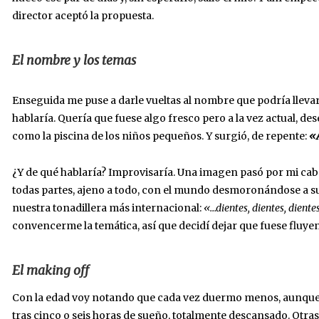
director aceptó la propuesta.
El nombre y los temas
Enseguida me puse a darle vueltas al nombre que podría lleva
hablaría. Quería que fuese algo fresco pero a la vez actual, 
como la piscina de los niños pequeños. Y surgió, de repente:
«A
¿Y de qué hablaría? Improvisaría. Una imagen pasó por mi cabe
todas partes, ajeno a todo, con el mundo desmoronándose a su 
nuestra tonadillera más internacional:
«…dientes, dientes, dientes
convencerme la temática, así que decidí dejar que fuese fluye
El making off
Con la edad voy notando que cada vez duermo menos, aunque 
tras cinco o seis horas de sueño, totalmente descansado. Otra