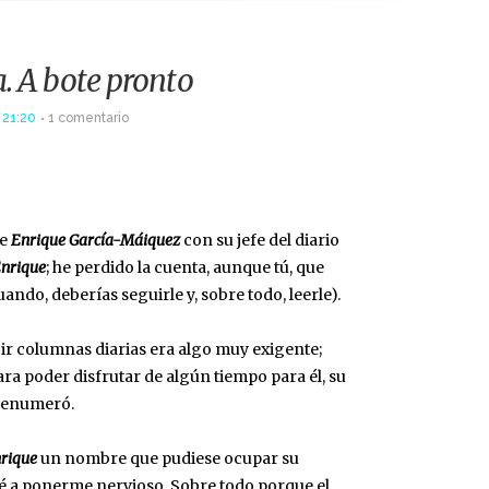
. A bote pronto
 21:20
1 comentario
de
Enrique García-Máiquez
con su jefe del diario
nrique
; he perdido la cuenta, aunque tú, que
ando, deberías seguirle y, sobre todo, leerle).
ir columnas diarias era algo muy exigente;
ara poder disfrutar de algún tiempo para él, su
s enumeró.
rique
un nombre que pudiese ocupar su
pecé a ponerme nervioso. Sobre todo porque el