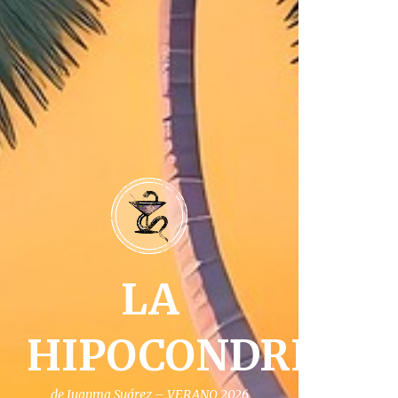
Na
de
ent
LA
HIPOCONDRIA
de Juanma Suárez – VERANO 2026