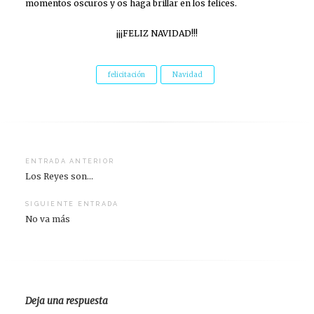
momentos oscuros y os haga brillar en los felices.
¡¡¡FELIZ NAVIDAD!!!
felicitación
Navidad
Navegación
ENTRADA ANTERIOR
Los Reyes son…
de
entradas
SIGUIENTE ENTRADA
No va más
Deja una respuesta