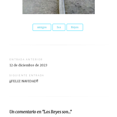
amigos
Isa
Reyes
Navegación
ENTRADA ANTERIOR
12 de diciembre de 2023
de
entradas
SIGUIENTE ENTRADA
¡¡FELIZ NAVIDAD!!
Un comentario en “Los Reyes son…”