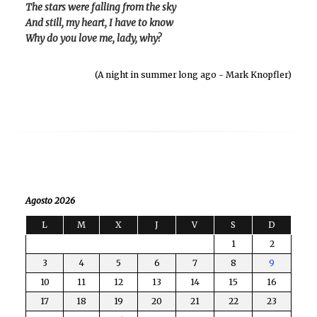
The stars were falling from the sky
And still, my heart, I have to know
Why do you love me, lady, why?
(A night in summer long ago - Mark Knopfler)
Agosto 2026
L
M
X
J
V
S
D
1
2
3
4
5
6
7
8
9
10
11
12
13
14
15
16
17
18
19
20
21
22
23