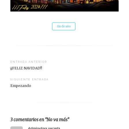
fin de año
Navegación
ENTRADA ANTERIOR
¡¡FELIZ NAVIDAD!!
de
entradas
SIGUIENTE ENTRADA
Empezando
3 comentarios en “No va más”
says:
Admiradora secreta