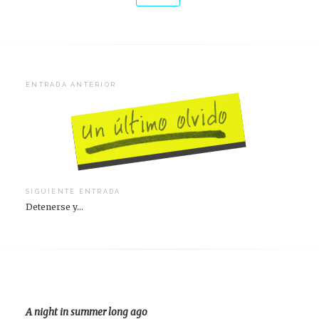
Navegación
ENTRADA ANTERIOR
de
entradas
SIGUIENTE ENTRADA
Detenerse y…
A night in summer long ago