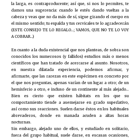
la larga, es contraproducente; así que, si nos lo permites, te
damos una sugerencia: cuando le estés dando vueltas a la
cabeza y veas que no da más de sí, sigue girando el cuerpo en
el mismo sentido; tu espalda y tus cervicales te lo agradecerán
(ESTE CONSEJO TE LO REGALO…; VAMOS, QUE NO TE LO VOY
A COBRAR…)
En cuanto a la duda existencial que nos planteas, de sobra son
conocidos los numerosos (y fallidos) estudios más o menos
científicos que han tratado de acercarse al asunto. Nosotros,
en nuestra dilatada experiencia, podemos afirmar, y
afirmarte, que las rarezas en este espécimen en concreto por
el que nos preguntas, apenas varían de un lugar a otro; de un
hemisferio a otro, e incluso de un continente al más alejado…
Bien es cierto que existen hábitats en los que su
comportamiento tiende a asemejarse en grado superlativo,
así como sus reacciones. Suelen darse éstos en los habituales
abrevaderos, donde en manada acuden a altas horas
nocturnas.
Sin embargo, alejado uno de ellos, y estudiado en solitario,
fuera del grupo habitual, suele darse, en escasas ocasiones,