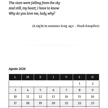
The stars were falling from the sky
And still, my heart, I have to know
Why do you love me, lady, why?
(A night in summer long ago - Mark Knopfler)
Agosto 2026
L
M
X
J
V
S
D
1
2
3
4
5
6
7
8
9
10
11
12
13
14
15
16
17
18
19
20
21
22
23