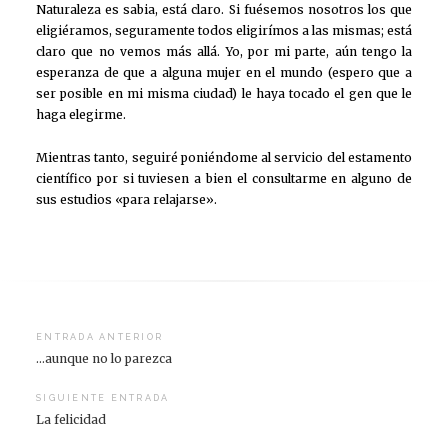
Naturaleza es sabia, está claro. Si fuésemos nosotros los que
eligiéramos, seguramente todos eligirímos a las mismas; está
claro que no vemos más allá. Yo, por mi parte, aún tengo la
esperanza de que a alguna mujer en el mundo (espero que a
ser posible en mi misma ciudad) le haya tocado el gen que le
haga elegirme.
Mientras tanto, seguiré poniéndome al servicio del estamento
científico por si tuviesen a bien el consultarme en alguno de
sus estudios «para relajarse».
Navegación
ENTRADA ANTERIOR
…aunque no lo parezca
de
entradas
SIGUIENTE ENTRADA
La felicidad