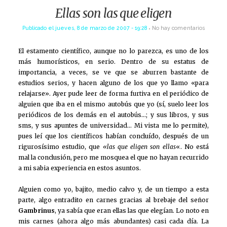
Ellas son las que eligen
Publicado el
jueves, 8 de marzo de 2007 - 19:28
No hay comentarios
El estamento científico, aunque no lo parezca, es uno de los
más humorísticos, en serio. Dentro de su estatus de
importancia, a veces, se ve que se aburren bastante de
estudios serios, y hacen alguno de los que yo llamo «para
relajarse». Ayer pude leer de forma furtiva en el periódico de
alguien que iba en el mismo autobús que yo (sí, suelo leer los
periódicos de los demás en el autobús…; y sus libros, y sus
sms, y sus apuntes de universidad… Mi vista me lo permite),
pues leí que los científicos habían concluído, después de un
rigurosísimo estudio, que
«las que eligen son ellas
«. No está
mal la conclusión, pero me mosquea el que no hayan recurrido
a mi sabia experiencia en estos asuntos.
Alguien como yo, bajito, medio calvo y, de un tiempo a esta
parte, algo entradito en carnes gracias al brebaje del señor
Gambrinus
, ya sabía que eran ellas las que elegían. Lo noto en
mis carnes (ahora algo más abundantes) casi cada día. La