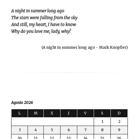
A night in summer long ago
The stars were falling from the sky
And still, my heart, I have to know
Why do you love me, lady, why?
(A night in summer long ago - Mark Knopfler)
Agosto 2026
L
M
X
J
V
S
D
1
2
3
4
5
6
7
8
9
10
11
12
13
14
15
16