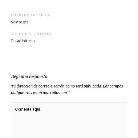
Navegación
ENTRADA ANTERIOR
Soy torpe
de
entradas
SIGUIENTE ENTRADA
Estadísiticas
Deja una respuesta
Tu dirección de correo electrónico no será publicada.
Los campos
obligatorios están marcados con
*