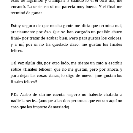
esos de lagrimón y champán. Y cuando lo vi el otro día, me
encantó. La serie en sí me parecía muy buena. Y el final me
terminó de ganar.
Estoy seguro de que mucha gente me diría que termina mal,
precisamente por éso. Que se han cargado un posible «buen
final» por tratar de acabar bien. Pero para gustos los colores,
y a mí, por si no ha quedado claro, me gustan los finales
felices.
Tal vez algún día, por otro lado, me siente un rato a escribir
sobre «finales felices» que no me gustan, pero por ahora, y
para dejar las cosas claras, lo digo de nuevo: ¡¡me gustan los
finales felices!!
P.D.: Acabo de darme cuenta: espero no haberle chafado a
nadie la serie… (aunque a las dos personas que entran aquí no
creo que les importe demasiado).