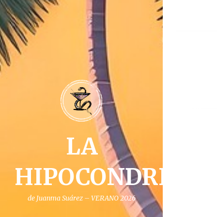
Na
de
ent
LA
HIPOCONDRIA
de Juanma Suárez – VERANO 2026