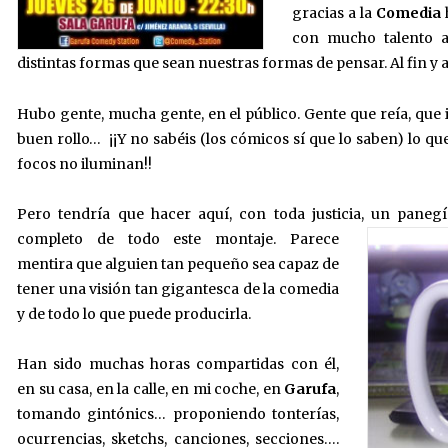
gracias a la
Comedia
con mucho talento a
distintas formas que sean nuestras formas de pensar. Al fin y al
Hubo gente, mucha gente, en el público. Gente que reía, que
buen rollo… ¡¡Y no sabéis (los cómicos sí que lo saben) lo que
focos no iluminan!!
Pero tendría que hacer aquí, con toda justicia, un pane
completo de todo este montaje.
Parece
mentira que alguien tan pequeño sea capaz de
tener una visión tan gigantesca de la comedia
y de todo lo que puede producirla.
Han sido muchas horas compartidas con él,
en su casa, en la calle, en mi coche, en
Garufa
,
tomando gintónics… proponiendo tonterías,
ocurrencias, sketchs, canciones, secciones….