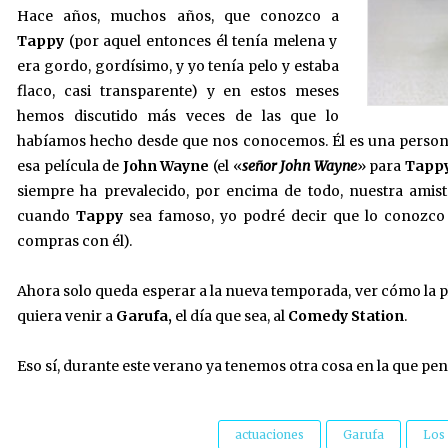
Hace años, muchos años, que conozco a
Tappy
(por aquel entonces él tenía melena y
era gordo, gordísimo, y yo tenía pelo y estaba
flaco, casi transparente) y en estos meses
hemos discutido más veces de las que lo
habíamos hecho desde que nos conocemos. Él es una persona 
esa película de
John Wayne
(el «
señor John Wayne
» para
Tapp
siempre ha prevalecido, por encima de todo, nuestra amis
cuando
Tappy
sea famoso, yo podré decir que lo conozco 
compras con él).
Ahora solo queda esperar a la nueva temporada, ver cómo la p
quiera venir a
Garufa,
el día que sea, al
Comedy Station
.
Eso sí, durante este verano ya tenemos otra cosa en la que pe
actuaciones
Garufa
Los