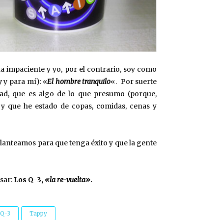
impaciente y yo, por el contrario, soy como
y
y para mí): «
El hombre tranquilo
«. Por suerte
tad, que es algo de lo que presumo (porque,
y que he estado de copas, comidas, cenas y
lanteamos para que tenga éxito y que la gente
nsar:
Los Q-3,
«la re-vuelta»
.
 Q-3
Tappy