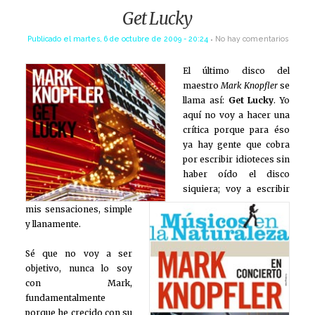
Get Lucky
Publicado el
martes, 6 de octubre de 2009 - 20:24
No hay comentarios
El último disco del
maestro
Mark Knopfler
se
llama así:
Get Lucky
. Yo
aquí no voy a hacer una
crític
a porque para éso
ya hay gente que cobra
por escribir idioteces sin
haber oído el disco
siquiera; voy a escribir
mis sensaciones, simple
y llanamente.
Sé que no voy a ser
objetivo, nunca lo soy
con Mark,
fundamentalmente
porque he crecido con su