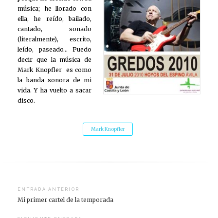
música; he llorado con
ella, he reído, bailado,
cantado, soñado
(literalmente), escrito,
leído, paseado… Puedo
decir que la música de
Mark Knopfler es como
la banda sonora de mi
vida. Y ha vuelto a sacar
disco.
Mark Knopfler
Navegación
ENTRADA ANTERIOR
Mi primer cartel de la temporada
de
entradas