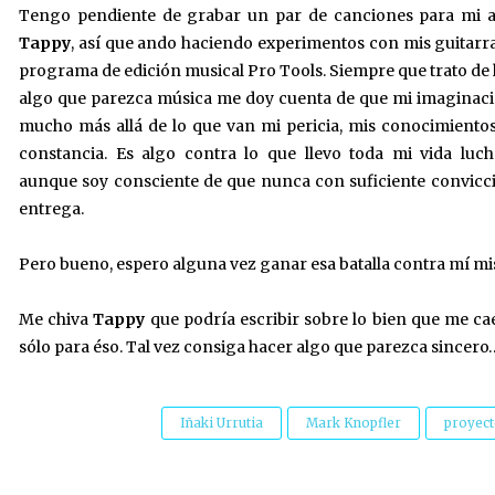
Tengo pendiente de grabar un par de canciones para mi 
Tappy
, así que ando haciendo experimentos con mis guitarra
programa de edición musical Pro Tools. Siempre que trato de
algo que parezca música me doy cuenta de que mi imaginac
mucho más allá de lo que van mi pericia, mis conocimiento
constancia. Es algo contra lo que llevo toda mi vida luc
aunque soy consciente de que nunca con suficiente convicc
entrega.
Pero bueno, espero alguna vez ganar esa batalla contra mí m
Me chiva
Tappy
que podría escribir sobre lo bien que me cae
sólo para éso. Tal vez consiga hacer algo que parezca sincero…
Iñaki Urrutia
Mark Knopfler
proyect