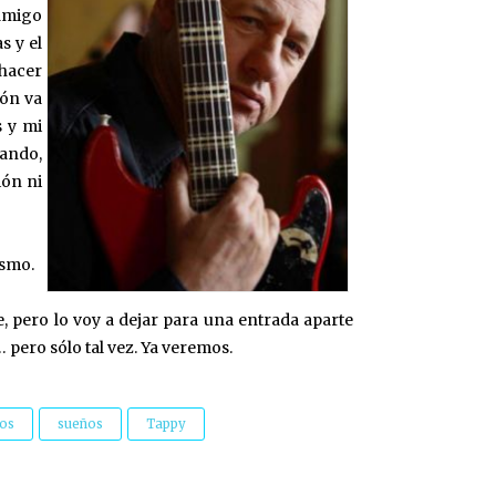
amigo
s y el
 hacer
ión va
s y mi
hando,
ión ni
ismo.
, pero lo voy a dejar para una entrada aparte
 pero sólo tal vez. Ya veremos.
os
sueños
Tappy