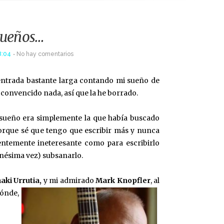
sueños…
8:04
No hay comentarios
entrada bastante larga contando mi sueño de
 convencido nada, así que la he borrado.
l sueño era simplemente la que había buscado
porque sé que tengo que escribir más y nunca
entemente ineteresante como para escribirlo
enésima vez) subsanarlo.
aki Urrutia,
y mi admirado
Mark Knopfler
, al
ónde,