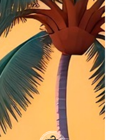
Na
de
ent