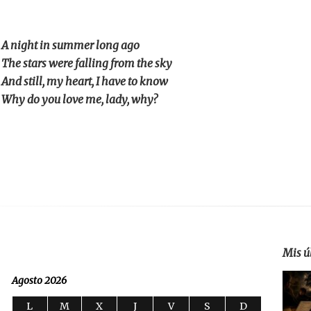
A night in summer long ago
The stars were falling from the sky
And still, my heart, I have to know
Why do you love me, lady, why?
Mis ú
Agosto 2026
L
M
X
J
V
S
D