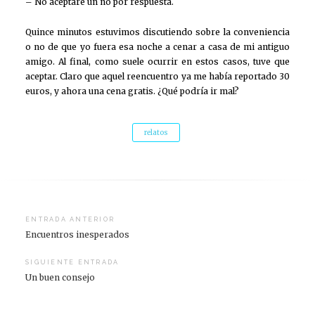
– No aceptaré un no por respuesta.
Quince minutos estuvimos discutiendo sobre la conveniencia
o no de que yo fuera esa noche a cenar a casa de mi antiguo
amigo. Al final, como suele ocurrir en estos casos, tuve que
aceptar. Claro que aquel reencuentro ya me había reportado 30
euros, y ahora una cena gratis. ¿Qué podría ir mal?
relatos
Navegación
ENTRADA ANTERIOR
Encuentros inesperados
de
entradas
SIGUIENTE ENTRADA
Un buen consejo