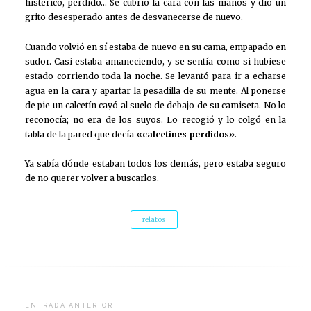
histérico, perdido… Se cubrió la cara con las manos y dio un
grito desesperado antes de desvanecerse de nuevo.
Cuando volvió en sí estaba de nuevo en su cama, empapado en
sudor. Casi estaba amaneciendo, y se sentía como si hubiese
estado corriendo toda la noche. Se levantó para ir a echarse
agua en la cara y apartar la pesadilla de su mente. Al ponerse
de pie un calcetín cayó al suelo de debajo de su camiseta. No lo
reconocía; no era de los suyos. Lo recogió y lo colgó en la
tabla de la pared que decía
«calcetines perdidos»
.
Ya sabía dónde estaban todos los demás, pero estaba seguro
de no querer volver a buscarlos.
relatos
Navegación
ENTRADA ANTERIOR