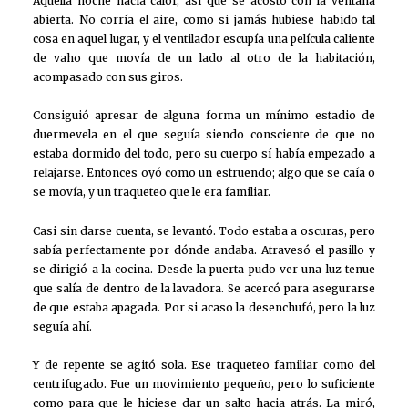
Aquella noche hacía calor, así que se acostó con la ventana
abierta. No corría el aire, como si jamás hubiese habido tal
cosa en aquel lugar, y el ventilador escupía una película caliente
de vaho que movía de un lado al otro de la habitación,
acompasado con sus giros.
Consiguió apresar de alguna forma un mínimo estadio de
duermevela en el que seguía siendo consciente de que no
estaba dormido del todo, pero su cuerpo sí había empezado a
relajarse. Entonces oyó como un estruendo; algo que se caía o
se movía, y un traqueteo que le era familiar.
Casi sin darse cuenta, se levantó. Todo estaba a oscuras, pero
sabía perfectamente por dónde andaba. Atravesó el pasillo y
se dirigió a la cocina. Desde la puerta pudo ver una luz tenue
que salía de dentro de la lavadora. Se acercó para asegurarse
de que estaba apagada. Por si acaso la desenchufó, pero la luz
seguía ahí.
Y de repente se agitó sola. Ese traqueteo familiar como del
centrifugado. Fue un movimiento pequeño, pero lo suficiente
como para que le hiciese dar un salto hacia atrás. La miró,