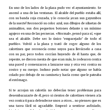
En uno de los lados de la plaza pudo ver el ayuntamiento. Se
asomó a una de las ventanas. El alcalde del pueblo estaba allí,
con su banda roja cruzada, y lo conocía: ¡eran sus gayumbos
de la suerte! Reconoció su color azul, sus dibujos de siluetas de
animalitos, sus dos pequeños botones delante y un mínimo
agujero en una de las perneras. «Normal», pensó para sí, «que
sea el alcalde. Debe ser lo único ‘emparejado’ de todo el
pueblo». Volvió a la plaza y trató de coger alguno de los
calcetines que reconocía como suyos para llevárselo a casa
con su par, pero todos corrían huyendo de él hasta que, de
repente, se dieron cuenta de que eran más, lo rodearon contra
una pared y comenzaron a lanzarse una y otra vez contra su
rostro y su cuerpo. Incluso pudo notar que alguno se había
colado por debajo de su camiseta y hacía como que le pateaba
el estómago.
Si te arrojan un calcetín no deberías tener problemas para
desembarazarte de él, pero si cientos de calcetines vienen a la
vez contra ti para defenderse unos a otros… no pienses que es
una tarea fácil ni agradable. Empezó a sentirse asfixiado,