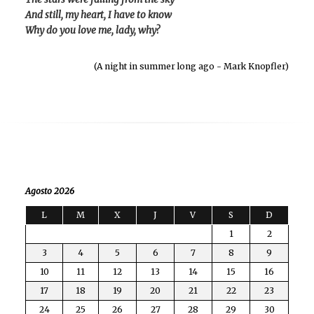
And still, my heart, I have to know
Why do you love me, lady, why?
(A night in summer long ago - Mark Knopfler)
Agosto 2026
L
M
X
J
V
S
D
1
2
3
4
5
6
7
8
9
10
11
12
13
14
15
16
17
18
19
20
21
22
23
24
25
26
27
28
29
30