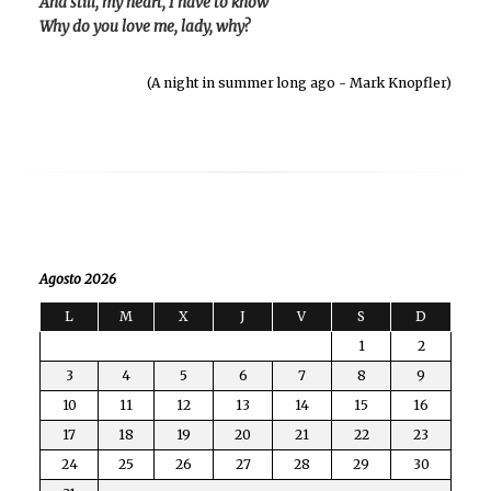
And still, my heart, I have to know
Why do you love me, lady, why?
(A night in summer long ago - Mark Knopfler)
Agosto 2026
L
M
X
J
V
S
D
1
2
3
4
5
6
7
8
9
10
11
12
13
14
15
16
17
18
19
20
21
22
23
24
25
26
27
28
29
30