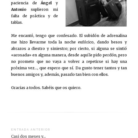
paciencia de
Ángel
y
Antonio
suplieron mi
falta de práctica y de
tablas.
Me encantó, tengo que confesarlo. El subidón de adrenalina
me hizo llevarme toda la noche eufórico, dando besos y
abrazos a diestro y siniestro; por cierto, si alguna se sintió
«acosada» en alguna manera, desde aquí le pido perdón, pero
no prometo que no vaya a volver a repetirse si hay una
próxima vez…, que espero que sí. Da gusto tener tantos y tan
buenos amigos y, además, pasarlo tan bien con ellos.
Gracias a todos. Sabéis que os quiero.
Navegación
ENTRADA ANTERIOR
Casi dos meses y…