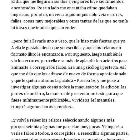
El día que me llegaron los dos ejemplares tuve sentimientos
encontrados. Por un lado me encantaba cómo quedaban
impresos; por otro, mi vena tiquismiquis sólo veía errores,
fallos, cosas muy mejorables y otras tantas de las que no tenía
ni idea y que tendría que aprender.
…pero fui a llevarle uno a Vero, que le hizo más fiestas que yo.
A ella le gustaba decir que yo escribía, y aquellos relatos en
formato libro le encantaron. Por supuesto, luego también le
vio los errores, pero ella era más de aplaudir los aciertos para
animarte a corregir los fallos. Era una psicóloga perfecta. Así
que me dijo que los editase de nuevo de forma «profesional»
y que le quitara al lomo la palabra «Prueba 1»; y me puse a
investigar algunas cosas sobre la maquetación, la edición, las
partes de un libro, la manera de presentar un texto para que
fuese mínimamente publicable… Vi vídeos, leí manuales,
compré algunos libros sencillos…
…y volví a releer los relatos seleccionando algunos más
porque setenta páginas me parecían muy pocas. Y empecé a
verles fallos a todos, a corregirlos, a reescribir algunas partes,
a maquetarlos, a estructurarlo todo para mandar a imprenta