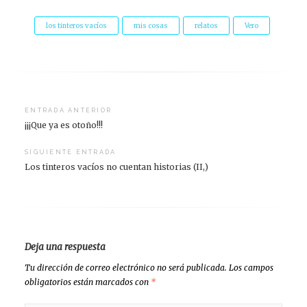
los tinteros vacíos
mis cosas
relatos
Vero
Navegación
ENTRADA ANTERIOR
¡¡¡Que ya es otoño!!!
de
entradas
SIGUIENTE ENTRADA
Los tinteros vacíos no cuentan historias (II,)
Deja una respuesta
Tu dirección de correo electrónico no será publicada.
Los campos
obligatorios están marcados con
*