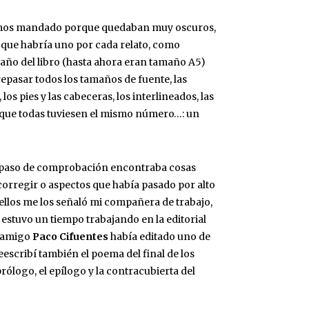
íamos mandado porque quedaban muy oscuros,
s que habría uno por cada relato, como
maño del libro (hasta ahora eran tamaño A5)
repasar todos los tamaños de fuente, las
os pies y las cabeceras, los interlineados, las
ra que todas tuviesen el mismo número…: un
epaso de comprobación encontraba cosas
orregir o aspectos que había pasado por alto
ellos me los señaló mi compañera de trabajo,
estuvo un tiempo trabajando en la editorial
i amigo
Paco Cifuentes
había editado uno de
reescribí también el poema del final de los
 prólogo, el epílogo y la contracubierta del