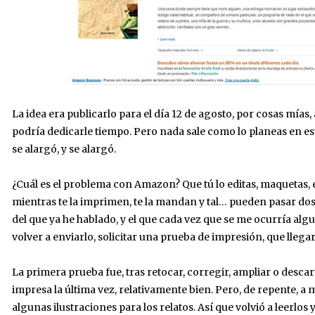
La idea era publicarlo para el día 12 de agosto, por cosas mía
podría dedicarle tiempo. Pero nada sale como lo planeas en est
se alargó, y se alargó.
¿Cuál es el problema con Amazon? Que tú lo editas, maquetas, 
mientras te la imprimen, te la mandan y tal… pueden pasar dos
del que ya he hablado, y el que cada vez que se me ocurría al
volver a enviarlo, solicitar una prueba de impresión, que llega
La primera prueba fue, tras retocar, corregir, ampliar o descar
impresa la última vez, relativamente bien. Pero, de repente, a
algunas ilustraciones para los relatos. Así que volvió a leerlos