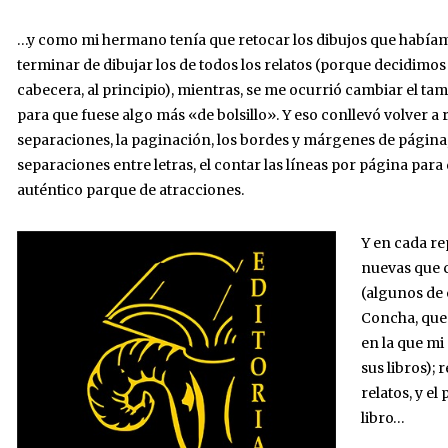
…y como mi hermano tenía que retocar los dibujos que hab
terminar de dibujar los de todos los relatos (porque decidimo
cabecera, al principio), mientras, se me ocurrió cambiar el ta
para que fuese algo más «de bolsillo». Y eso conllevó volver a 
separaciones, la paginación, los bordes y márgenes de página, l
separaciones entre letras, el contar las líneas por página pa
auténtico parque de atracciones.
Y en cada r
nuevas que c
(algunos de 
Concha, que 
en la que m
sus libros); 
relatos, y el
libro…