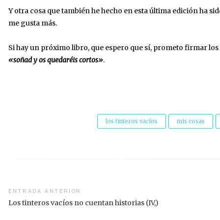
Y otra cosa que también he hecho en esta última edición ha sid
me gusta más.
Si hay un próximo libro, que espero que sí, prometo firmar los
«soñad y os quedaréis cortos»
.
los tinteros vacíos
mis cosas
vegación
ENTRADA ANTERIOR
Los tinteros vacíos no cuentan historias (IV,)