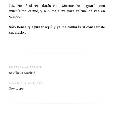
P.D.: No sé si recordarás ésto, Montse. Yo lo guardo con
muchísimo cariño, y aún me sirve para reírme de vez en
cuando.
Sólo tienes que pulsar aquí, y ya me contarás si conseguiste
superarlo…
Navegación
ENTRADA ANTERIOR
Sevilla vs Madrid
de
entradas
SIGUIENTE ENTRADA
Soy torpe