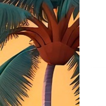
Na
de
ent