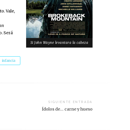
o. Vale,
hn
o. Será
Si John Wayne levantara la cabeza
infancia
SIGUIENTE ENTRADA
Ídolos de… carne y hueso