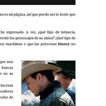
sta es mi página, así que puedo ser lo ñoño que
e expresado. A ver, ¿qué tipo de infancia,
ertir los personajes de su niñez? ¿Qué tipo de
on machistas o que las princesas
Disney
no
que son
 buscar
io en su
rincesas
 hombres
dudar de