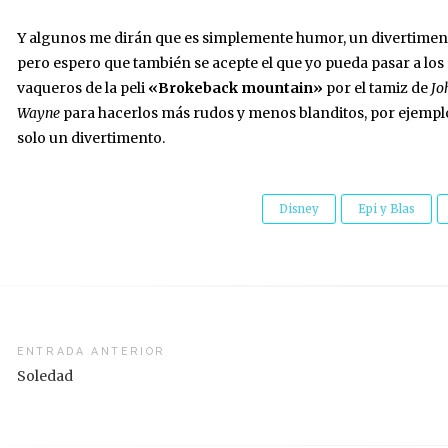
Y algunos me dirán que es simplemente humor, un divertiment
pero espero que también se acepte el que yo pueda pasar a los
vaqueros de la peli
«Brokeback mountain»
por el tamiz de
Jo
Wayne
para hacerlos más rudos y menos blanditos, por ejempl
solo un divertimento.
Disney
Epi y Blas
vegación
ENTRADA ANTERIOR
Soledad
radas