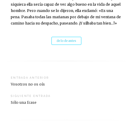
siquiera ella sería capaz de ver algo bueno en la vida de aquel
hombre. Pero cuando se lo dijeron, ella exclamó: «Es una
pena. Pasaba todas las mañanas por debajo de mi ventana de
camino hacia su despacho, paseando. ¡Y silbaba tan bien…!»
de lo de antes
Navegación
ENTRADA ANTERIOR
Vosotros no os oís
de
entradas
SIGUIENTE ENTRADA
Sólo una frase