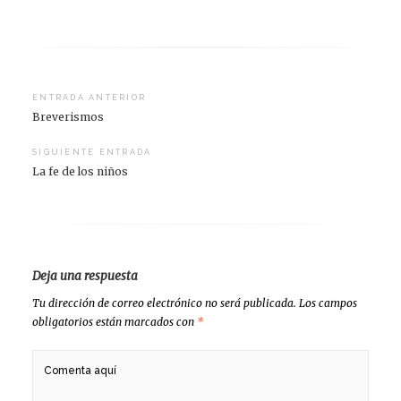
Navegación
ENTRADA ANTERIOR
Breverismos
de
entradas
SIGUIENTE ENTRADA
La fe de los niños
Deja una respuesta
Tu dirección de correo electrónico no será publicada.
Los campos
obligatorios están marcados con
*