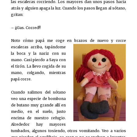
las escaleras corriendo. Los mayores dan unos pasos hacia
atrás y alguien apaga la luz. Cuando los pasos llegan al sótano,
gritan:
– ¡¡Gas. Corred!!
Noto cómo papá me coge en brazos de nuev
o y corre
escaleras arriba, tapándome
la boca y la nariz con su
mano. Casi pierdo a Saya con
el tirón. La llevo cogida de su
mano, colgando, mientras
papá corre.
Cuando salimos del sótano
veo una especie de bombona
de butano muy grande allí en
medio, en el suelo, justo
encima de nuestro refugio.
Alrededor hay mayores
tumbados, algunos tosiendo, otros vomitando. Veo a varios