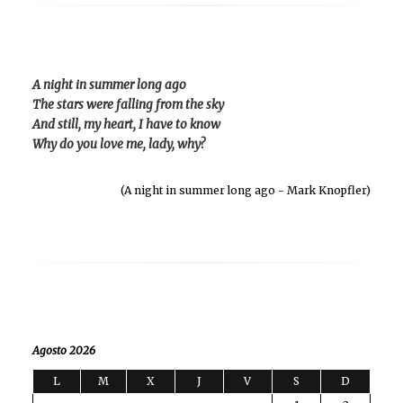
A night in summer long ago
The stars were falling from the sky
And still, my heart, I have to know
Why do you love me, lady, why?
(A night in summer long ago - Mark Knopfler)
Agosto 2026
L
M
X
J
V
S
D