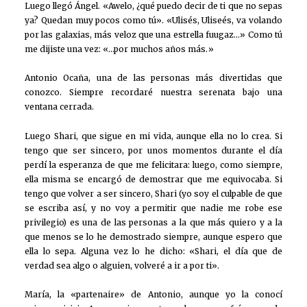
Luego llegó Ángel. «Awelo, ¿qué puedo decir de ti que no sepas
ya? Quedan muy pocos como tú». «Ulisés, Uliseés, va volando
por las galaxias, más veloz que una estrella fuugaz…» Como tú
me dijiste una vez: «…por muchos años más.»
Antonio Ocaña, una de las personas más divertidas que
conozco. Siempre recordaré nuestra serenata bajo una
ventana cerrada.
Luego Shari, que sigue en mi vida, aunque ella no lo crea. Si
tengo que ser sincero, por unos momentos durante el día
perdí la esperanza de que me felicitara: luego, como siempre,
ella misma se encargó de demostrar que me equivocaba. Si
tengo que volver a ser sincero, Shari (yo soy el culpable de que
se escriba así, y no voy a permitir que nadie me robe ese
privilegio) es una de las personas a la que más quiero y a la
que menos se lo he demostrado siempre, aunque espero que
ella lo sepa. Alguna vez lo he dicho: «Shari, el día que de
verdad sea algo o alguien, volveré a ir a por ti».
María, la «partenaire» de Antonio, aunque yo la conocí