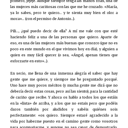
primero, jejeje. Aunque siempre tenga las manos frías, una de
las mujeres más cariñosas con las que me he cruzado. «María,
ya lo sabes, pero te quiero… y te sienta muy bien el olor a
mora»… (con el permiso de Antonio…).
Pili…, ¿qué puedo decir de ella? A mí me vale con que esté
haciendo feliz a una de las personas que quiero. Aparte de
eso, es una de las mujeres más buenas que conozco (que no es
poco en este mundo en el que vivimos hoy en día), y alguien a
quien es muy fácil querer (o sea, «Ángel, apenas tienes que
esforzarte en esto»…).
En serio, me llena de una inmensa alegría el saber que hay
gente que me quiere, y siempre me he preguntado porqué.
Uno hace muy pocos méritos (y mucha gente me dirá que no
debería decir estas cosas, pero así las siento), para la cantidad
de cariño que recibe. Y ahora os hablo a todos los que estáis
en la «lista» de arriba, y a los que no estais pero que podéis
daros también por aludidos y sabéis quiénes sois
perfectamente: «os quiero. Siempre estaré agradecido a la
vida por haberme puesto en el camino gente como vosotros
para acompañarme, y aunque no sea capaz de demostrarlo,