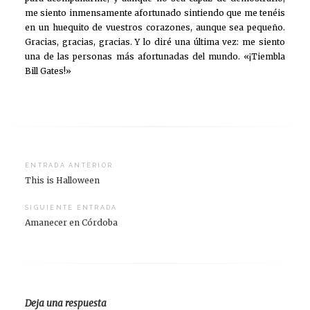
me siento inmensamente afortunado sintiendo que me tenéis
en un huequito de vuestros corazones, aunque sea pequeño.
Gracias, gracias, gracias. Y lo diré una última vez: me siento
una de las personas más afortunadas del mundo. «¡Tiembla
Bill Gates!»
Navegación
ENTRADA ANTERIOR
This is Halloween
de
entradas
SIGUIENTE ENTRADA
Amanecer en Córdoba
Deja una respuesta