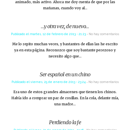
animado, más activo. Ahora me doy cuenta de que por las
mañanas, cuando voy al…
…y otra vez, de nuevo…
Publicado el
martes, 12 de febrero de 2013 - 21:23
No hay comentarios
Me lo repito muchas veces, y bastantes de ellas las he escrito
ya en esta página. Reconozco que soy bastante perezoso y
necesito algo que…
Ser español en un chino
Publicado el
viernes, 25 de enero de 2013 - 23:24
No hay comentarios
Era uno de estos grandes almacenes que tienen los chinos.
Había ido a comprar un par de cosillas. En la cola, delante mía,
una madre…
Perdiendo la fe
Publicado el
lunes, 21 de enero de 2013 - 19:36
No hay comentarios