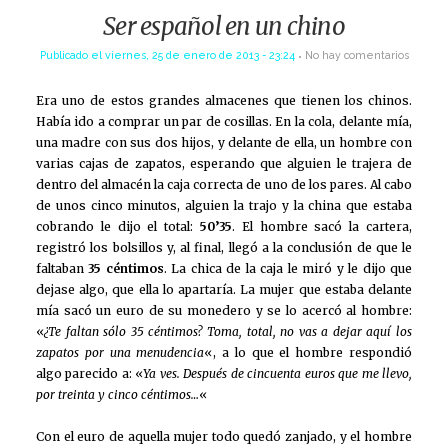
Ser español en un chino
Publicado el
viernes, 25 de enero de 2013 - 23:24
No hay comentarios
Era uno de estos grandes almacenes que tienen los chinos.
Había ido a comprar un par de cosillas. En la cola, delante mía,
una madre con sus dos hijos, y delante de ella, un hombre con
varias cajas de zapatos, esperando que alguien le trajera de
dentro del almacén la caja correcta de uno de los pares. Al cabo
de unos cinco minutos, alguien la trajo y la china que estaba
cobrando le dijo el total:
50’35
. El hombre sacó la cartera,
registró los bolsillos y, al final, llegó a la conclusión de que le
faltaban
35 céntimos
. La chica de la caja le miró y le dijo que
dejase algo, que ella lo apartaría. La mujer que estaba delante
mía sacó un euro de su monedero y se lo acercó al hombre:
«
¿Te faltan sólo 35 céntimos? Toma, total, no vas a dejar aquí los
zapatos por una menudencia
«, a lo que el hombre respondió
algo parecido a: «
Ya ves. Después de cincuenta euros que me llevo,
por treinta y cinco céntimos…
«
Con el euro de aquella mujer todo quedó zanjado, y el hombre