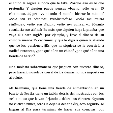
el chino le regale el poco que le falta. Porque eso es lo que
pretendía. Y alguien puede pensar «bueno, sólo eran 35
céntimos». Sí, pero ¿y si todo el mundo hiciese lo mismo?
«
Sólo son 10 céntimos. Perdónamelos
«. «
Sólo son treinta
céntimo
s», «
sólo son diez…
«, «
sólo son quince..
.»… ¿Cuánto
resultaría eso al final? Es más, que alguien haga la prueba: que
vaya al
Corte Inglés
, por ejemplo, y lleve el dinero de su
compra menos
35 céntimos
, y que le diga a quien le atiende
que se los perdone… ¡¡Es que ni siquiera se le ocurriría a
nadie!! Entonces, ¿por qué sí en un chino? ¿por qué sí en una
tienda de barrio?
Nos molesta sobremanera que jueguen con nuestro dinero,
pero hacerlo nosotros con el de los demás no nos importa en
absoluto.
Mi hermano, que tiene una tienda de alimentación en un
barrio de Sevilla, tiene un tablón detrás del mostrador con los
«céntimos» que le van dejando a deber sus clientes. Algunos
no vuelven nunca, otros le dejan a deber a él y, acto seguido, se
largan al Día para terminar de hacer sus compras; por