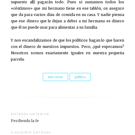
supuesto allí pagarán todo. Pues si sumamos todos los
«céntimos» que mi hermano tiene en ese tablón, os aseguro
que da para varios días de comida en su casa. Y nadie piensa
que ese dinero que le dejan a deber a mi hermano es dinero
que él no puede usar para alimentar a su familia.
Y nos escandalizamos de que los políticos hagan lo que hacen
con el dinero de nuestros impuestos. Pero, ¿qué esperamos?
Nosotros somos exactamente iguales en nuestra pequeña
parcela.
mis cosas
política
Navegación
ENTRADA ANTERIOR
Perdiendo la fe
de
entradas
SIGUIENTE ENTRADA