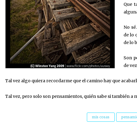
Que t
alguna
No sé.
de lo 
de lo 
Son p
de vez
Tal vez algo quiera recordarme que el camino hay que acabarlo
Tal vez, pero solo son pensamientos, quién sabe si también a 
mis cosas
pensami