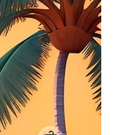
Na
de
ent