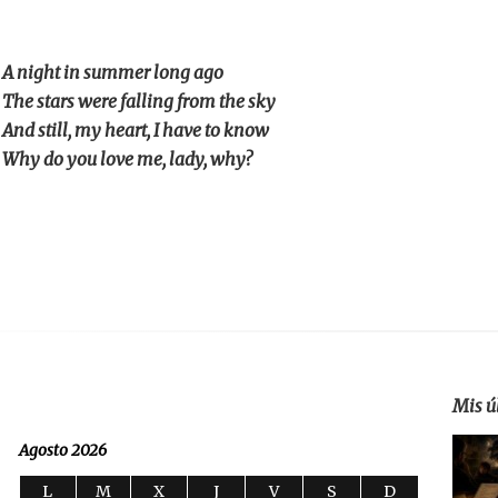
A night in summer long ago
The stars were falling from the sky
And still, my heart, I have to know
Why do you love me, lady, why?
Mis ú
Agosto 2026
L
M
X
J
V
S
D