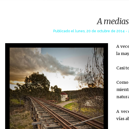
A medias
Publicado el
lunes, 20 de octubre de 2014 - 
A vec
la may
Casi t
Como 
mientr
natura
A vec
vías a