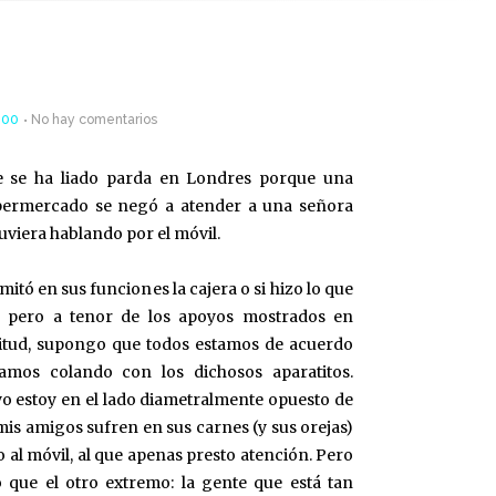
:00
No hay comentarios
e se ha liado parda en Londres porque una
permercado se negó a atender a una señora
uviera hablando por el móvil.
imitó en sus funciones la cajera o si hizo lo que
, pero a tenor de los apoyos mostrados en
titud, supongo que todos estamos de acuerdo
amos colando con los dichosos aparatitos.
 estoy en el lado diametralmente opuesto de
 mis amigos sufren en sus carnes (y sus orejas)
 al móvil, al que apenas presto atención. Pero
 que el otro extremo: la gente que está tan