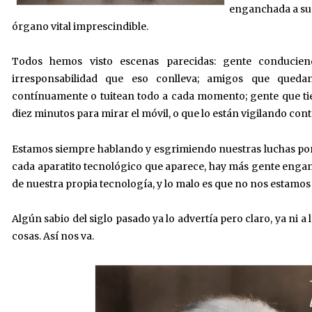
enganchada a su 
órgano vital imprescindible.
Todos hemos visto escenas parecidas: gente conducie
irresponsabilidad que eso conlleva; amigos que qued
contínuamente o tuitean todo a cada momento; gente que ti
diez minutos para mirar el móvil, o que lo están vigilando c
Estamos siempre hablando y esgrimiendo nuestras luchas por l
cada aparatito tecnológico que aparece, hay más gente enga
de nuestra propia tecnología, y lo malo es que no nos estamo
Algún sabio del siglo pasado ya lo advertía pero claro, ya ni a
cosas. Así nos va.