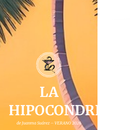
Na
de
ent
LA
HIPOCONDRIA
de Juanma Suárez – VERANO 2026