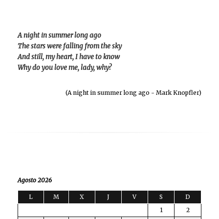
A night in summer long ago
The stars were falling from the sky
And still, my heart, I have to know
Why do you love me, lady, why?
(A night in summer long ago - Mark Knopfler)
Agosto 2026
L
M
X
J
V
S
D
1
2