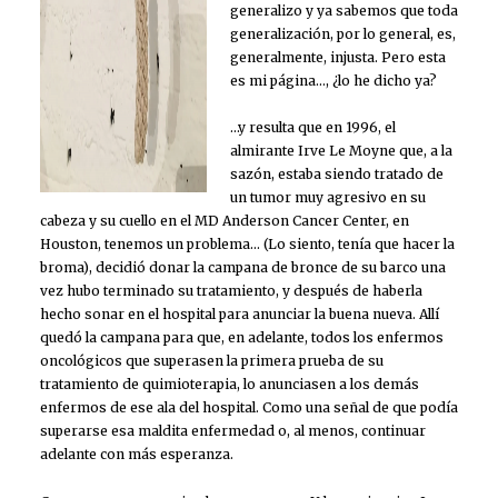
generalizo y ya sabemos que toda
generalización, por lo general, es,
generalmente, injusta. Pero esta
es mi página…, ¿lo he dicho ya?
…y resulta que en 1996, el
almirante Irve Le Moyne que, a la
sazón, estaba siendo tratado de
un tumor muy agresivo en su
cabeza y su cuello en el MD Anderson Cancer Center, en
Houston, tenemos un problema… (Lo siento, tenía que hacer la
broma), decidió donar la campana de bronce de su barco una
vez hubo terminado su tratamiento, y después de haberla
hecho sonar en el hospital para anunciar la buena nueva. Allí
quedó la campana para que, en adelante, todos los enfermos
oncológicos que superasen la primera prueba de su
tratamiento de quimioterapia, lo anunciasen a los demás
enfermos de ese ala del hospital. Como una señal de que podía
superarse esa maldita enfermedad o, al menos, continuar
adelante con más esperanza.