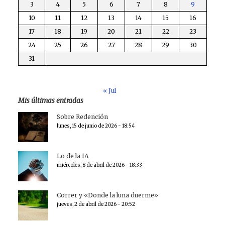
3
4
5
6
7
8
9
10
11
12
13
14
15
16
17
18
19
20
21
22
23
24
25
26
27
28
29
30
31
« Jul
Mis últimas entradas
Sobre Redención
lunes, 15 de junio de 2026 - 18:54
Lo de la IA
miércoles, 8 de abril de 2026 - 18:33
Correr y «Donde la luna duerme»
jueves, 2 de abril de 2026 - 20:52