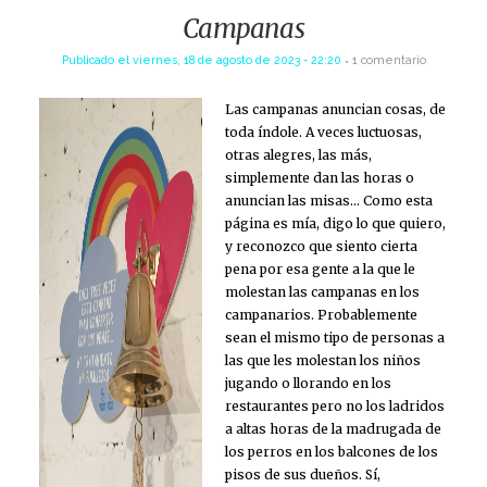
Campanas
Publicado el
viernes, 18 de agosto de 2023 - 22:20
1 comentario
Las campanas anuncian cosas, de
toda índole. A veces luctuosas,
otras alegres, las más,
simplemente dan las horas o
anuncian las misas… Como esta
página es mía, digo lo que quiero,
y reconozco que siento cierta
pena por esa gente a la que le
molestan las campanas en los
campanarios. Probablemente
sean el mismo tipo de personas a
las que les molestan los niños
jugando o llorando en los
restaurantes pero no los ladridos
a altas horas de la madrugada de
los perros en los balcones de los
pisos de sus dueños. Sí,