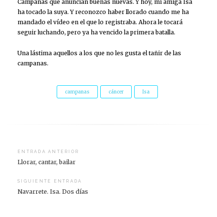
Campanas que anuncian buenas nuevas. Y hoy, mi amiga Isa
ha tocado la suya. Y reconozco haber llorado cuando me ha
mandado el vídeo en el que lo registraba. Ahora le tocará
seguir luchando, pero ya ha vencido la primera batalla.
Una lástima aquellos a los que no les gusta el tañir de las
campanas.
campanas
cáncer
Isa
Navegación
ENTRADA ANTERIOR
Llorar, cantar, bailar
de
entradas
SIGUIENTE ENTRADA
Navarrete. Isa. Dos días