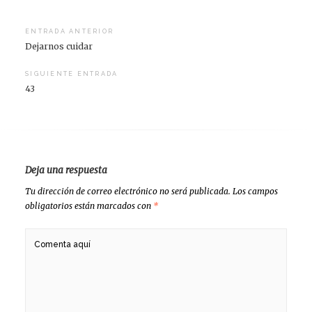
Navegación
ENTRADA ANTERIOR
Dejarnos cuidar
de
entradas
SIGUIENTE ENTRADA
43
Deja una respuesta
Tu dirección de correo electrónico no será publicada.
Los campos
obligatorios están marcados con
*