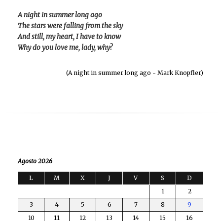
A night in summer long ago
The stars were falling from the sky
And still, my heart, I have to know
Why do you love me, lady, why?
(A night in summer long ago - Mark Knopfler)
Agosto 2026
L
M
X
J
V
S
D
1
2
3
4
5
6
7
8
9
10
11
12
13
14
15
16