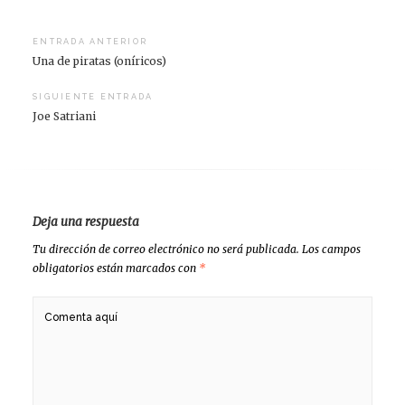
Navegación
ENTRADA ANTERIOR
Una de piratas (oníricos)
de
entradas
SIGUIENTE ENTRADA
Joe Satriani
Deja una respuesta
Tu dirección de correo electrónico no será publicada.
Los campos
obligatorios están marcados con
*