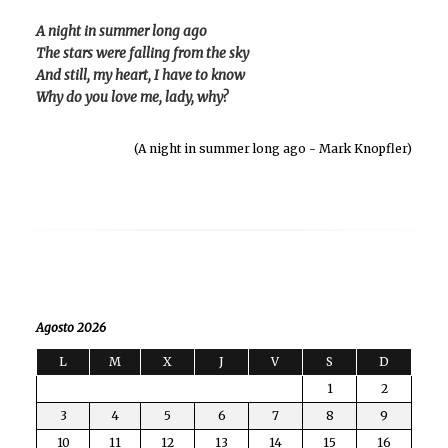
A night in summer long ago
The stars were falling from the sky
And still, my heart, I have to know
Why do you love me, lady, why?
(A night in summer long ago - Mark Knopfler)
Agosto 2026
L
M
X
J
V
S
D
1
2
3
4
5
6
7
8
9
10
11
12
13
14
15
16